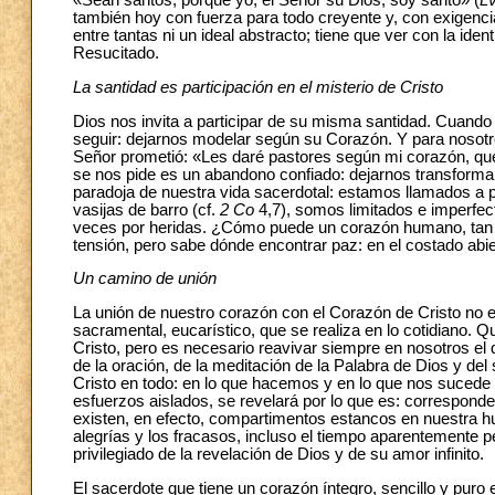
«Sean santos, porque yo, el Señor su Dios, soy santo» (
L
también hoy con fuerza para todo creyente y, con exigenci
entre tantas ni un ideal abstracto; tiene que ver con la ide
Resucitado.
La santidad es participación en el misterio de Cristo
Dios nos invita a participar de su misma santidad. Cuando 
seguir: dejarnos modelar según su Corazón. Y para nosotro
Señor prometió: «Les daré pastores según mi corazón, que
se nos pide es un abandono confiado: dejarnos transformar
paradoja de nuestra vida sacerdotal: estamos llamados a p
vasijas de barro (cf.
2 Co
4,7), somos limitados e imperfe
veces por heridas. ¿Cómo puede un corazón humano, tan vu
tensión, pero sabe dónde encontrar paz: en el costado abi
Un camino de unión
La unión de nuestro corazón con el Corazón de Cristo no 
sacramental, eucarístico, que se realiza en lo cotidiano.
Cristo, pero es necesario reavivar siempre en nosotros el d
de la oración, de la meditación de la Palabra de Dios y 
Cristo en todo: en lo que hacemos y en lo que nos sucede
esfuerzos aislados, se revelará por lo que es: corresponde
existen, en efecto, compartimentos estancos en nuestra hum
alegrías y los fracasos, incluso el tiempo aparentemente 
privilegiado de la revelación de Dios y de su amor infinito.
El sacerdote que tiene un corazón íntegro, sencillo y puro e