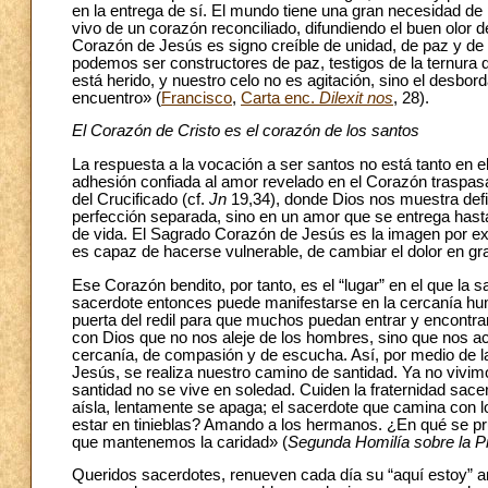
en la entrega de sí. El mundo tiene una gran necesidad de
vivo de un corazón reconciliado, difundiendo el buen olor d
Corazón de Jesús es signo creíble de unidad, de paz y de 
podemos ser constructores de paz, testigos de la ternura d
está herido, y nuestro celo no es agitación, sino el desbo
encuentro» (
Francisco
,
Carta enc.
Dilexit nos
, 28).
El Corazón de Cristo es el corazón de los santos
La respuesta a la vocación a ser santos no está tanto en e
adhesión confiada al amor revelado en el Corazón traspas
del Crucificado (cf.
Jn
19,34), donde Dios nos muestra defin
perfección separada, sino en un amor que se entrega hasta
de vida. El Sagrado Corazón de Jesús es la imagen por e
es capaz de hacerse vulnerable, de cambiar el dolor en gra
Ese Corazón bendito, por tanto, es el “lugar” en el que la
sacerdote entonces puede manifestarse en la cercanía humil
puerta del redil para que muchos puedan entrar y encontra
con Dios que no nos aleje de los hombres, sino que nos ac
cercanía, de compasión y de escucha. Así, por medio de l
Jesús, se realiza nuestro camino de santidad. Ya no vivimo
santidad no se vive en soledad. Cuiden la fraternidad sa
aísla, lentamente se apaga; el sacerdote que camina con
estar en tinieblas? Amando a los hermanos. ¿En qué se p
que mantenemos la caridad» (
Segunda Homilía sobre la P
Queridos sacerdotes, renueven cada día su “aquí estoy” an