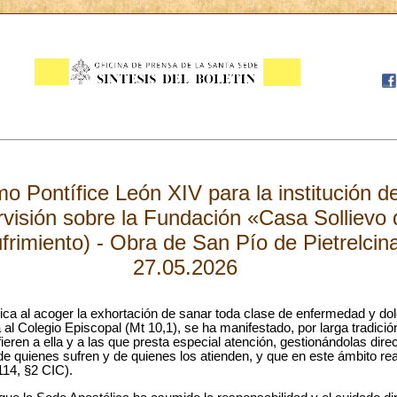
o Pontífice León XIV para la institución d
rvisión sobre la Fundación «Casa Sollievo 
ufrimiento) - Obra de San Pío de Pietrelcin
27.05.2026
lica al acoger la exhortación de sanar toda clase de enfermedad y dol
 al Colegio Episcopal (Mt 10,1), se ha manifestado, por larga tradición
fieren a ella y a las que presta especial atención, gestionándolas direc
de quienes sufren y de quienes los atienden, y que en este ámbito re
114, §2 CIC).