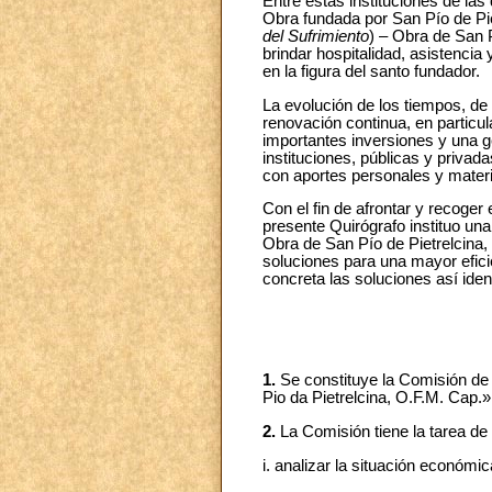
Entre estas instituciones de las
Obra fundada por San Pío de Pie
del Sufrimiento
) – Obra de San 
brindar hospitalidad, asistencia 
en la figura del santo fundador.
La evolución de los tiempos, de 
renovación continua, en particul
importantes inversiones y una g
instituciones, públicas y privada
con aportes personales y materi
Con el fin de afrontar y recoger
presente Quirógrafo instituo un
Obra de San Pío de Pietrelcina, 
soluciones para una mayor eficie
concreta las soluciones así iden
1.
Se constituye la Comisión de 
Pio da Pietrelcina, O.F.M. Cap.
2.
La Comisión tiene la tarea de
i. analizar la situación económic