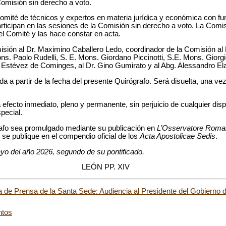
Comisión sin derecho a voto.
mité de técnicos y expertos en materia jurídica y económica con fu
ticipan en las sesiones de la Comisión sin derecho a voto. La Comi
l Comité y las hace constar en acta.
ión al Dr. Maximino Caballero Ledo, coordinador de la Comisión al 
. Paolo Rudelli, S. E. Mons. Giordano Piccinotti, S.E. Mons. Giorgio
 Estévez de Cominges, al Dr. Gino Gumirato y al Abg. Alessandro E
 a partir de la fecha del presente Quirógrafo. Será disuelta, una ve
efecto inmediato, pleno y permanente, sin perjuicio de cualquier disp
pecial.
afo sea promulgado mediante su publicación en
L’Osservatore Roma
 se publique en el compendio oficial de los
Acta Apostolicae Sedis
.
yo del año 2026, segundo de su pontificado.
LEÓN PP. XIV
 de Prensa de la Santa Sede: Audiencia al Presidente del Gobierno
ntos