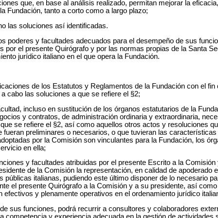
uciones que, en base al análisis realizado, permitan mejorar la eficacia, 
 la Fundación, tanto a corto como a largo plazo;
ino las soluciones así identificadas.
s poderes y facultades adecuados para el desempeño de sus funcione
os por el presente Quirógrafo y por las normas propias de la Santa S
nto jurídico italiano en el que opera la Fundación.
ficaciones de los Estatutos y Reglamentos de la Fundación con el fin 
 a cabo las soluciones a que se refiere el §2;
facultad, incluso en sustitución de los órganos estatutarios de la Fund
cios y contratos, de administración ordinaria y extraordinaria, neces
que se refiere el §2, así como aquellos otros actos y resoluciones q
 fueran preliminares o necesarios, o que tuvieran las características 
adoptadas por la Comisión son vinculantes para la Fundación, los órg
rvicio en ella;
 funciones y facultades atribuidas por el presente Escrito a la Comisión
residente de la Comisión la representación, en calidad de apoderado e
s públicas italianas, pudiendo este último disponer de lo necesario pa
nte el presente Quirógrafo a la Comisión y a su presidente, así com
 efectivos y plenamente operativos en el ordenamiento jurídico italia
io de sus funciones, podrá recurrir a consultores y colaboradores exte
 competencia y experiencia adecuada en la gestión de actividades s