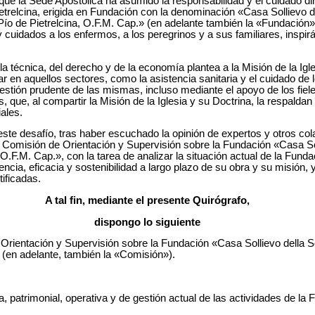
 que la Sede Apostólica ha asumido la responsabilidad y el cuidado di
trelcina, erigida en Fundación con la denominación «Casa Sollievo de
Pío de Pietrelcina, O.F.M. Cap.» (en adelante también la «Fundación»
y cuidados a los enfermos, a los peregrinos y a sus familiares, inspir
la técnica, del derecho y de la economía plantea a la Misión de la Igl
ar en aquellos sectores, como la asistencia sanitaria y el cuidado de
estión prudente de las mismas, incluso mediante el apoyo de los fiel
s, que, al compartir la Misión de la Iglesia y su Doctrina, la respaldan 
ales.
 este desafío, tras haber escuchado la opinión de expertos y otros co
a Comisión de Orientación y Supervisión sobre la Fundación «Casa So
O.F.M. Cap.», con la tarea de analizar la situación actual de la Fundac
ncia, eficacia y sostenibilidad a largo plazo de su obra y su misión,
tificadas.
A tal fin, mediante el presente Quirógrafo,
dispongo lo siguiente
Orientación y Supervisión sobre la Fundación «Casa Sollievo della 
» (en adelante, también la «Comisión»).
a, patrimonial, operativa y de gestión actual de las actividades de la 