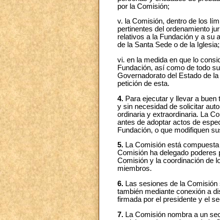
por la Comisión;
v. la Comisión, dentro de los lí
pertinentes del ordenamiento jur
relativos a la Fundación y a su
de la Santa Sede o de la Iglesia;
vi. en la medida en que lo consi
Fundación, así como de todo su 
Governadorato del Estado de la 
petición de esta.
4.
Para ejecutar y llevar a buen 
y sin necesidad de solicitar aut
ordinaria y extraordinaria. La 
antes de adoptar actos de especi
Fundación, o que modifiquen su
5.
La Comisión está compuesta po
Comisión ha delegado poderes par
Comisión y la coordinación de 
miembros.
6.
Las sesiones de la Comisión s
también mediante conexión a dis
firmada por el presidente y el 
7.
La Comisión nombra a un secre