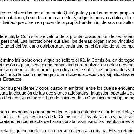
mites establecidos por el presente Quirógrafo y por las normas propia
ídico italiano, tiene derecho a acceder y adquirir todos los datos, d
 actividad que obren en poder de la propia Fundación, de sus consult
dere útil, la Comisión se valdrá de la pronta colaboración de los órgan
personal. Las instituciones curiales, los demás organismos vinculad
Ciudad del Vaticano colaborarán, cada uno en el ámbito de su compe
término las soluciones a que se refiere el §2, la Comisión, en deroga
orización alguna, tiene plena capacidad para realizar los actos necesa
Comisión deberá informarnos periódicamente sobre sus actividades y 
al importancia o que tengan una incidencia decisiva y significativa en
s Estatutos.
r su presidente y otros cuatro miembros, entre los que se encuentr
a la ejecución de las decisiones adoptadas, la gestión operativa de 
los técnicos y asesores. Las decisiones de la Comisión se adoptan p
on convocadas por su presidente, quien establece el orden del día,
tancia. De las sesiones de la Comisión se levantará acta y, para su 
secretario; en dicha acta se harán constar asimismo las resoluciones 
tario, quien puede ser una persona ajena a la misma. El secretario,