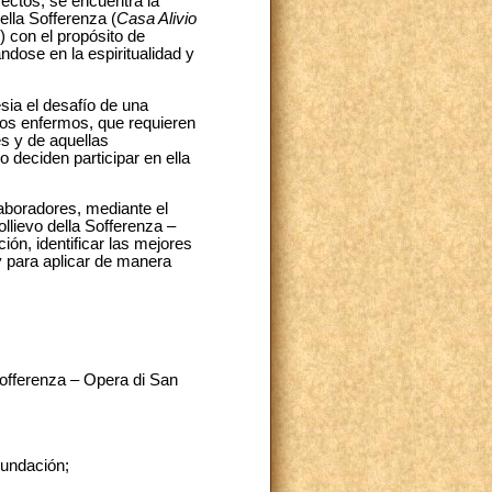
rectos, se encuentra la
lla Sofferenza (
Casa Alivio
) con el propósito de
ándose en la espiritualidad y
esia el desafío de una
 los enfermos, que requieren
es y de aquellas
o deciden participar en ella
laboradores, mediante el
llievo della Sofferenza –
ión, identificar las mejores
 y para aplicar de manera
Sofferenza – Opera di San
Fundación;