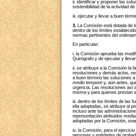
ii. identificar y proponer las sol
sostenibilidad de la actividad de
iii. ejecutar y llevar a buen térm
3.
La Comisión está dotada de lo
dentro de los límites establecid
normas pertinentes del ordenamie
En particular:
i. la Comisión aprueba las modi
Quirógrafo y de ejecutar y llevar
ii. se atribuye a la Comisión la 
resoluciones y demás actos, nego
a buen término las soluciones a 
medio tempore
y, aún antes, que
urgencia. Las resoluciones así 
misma y para quienes prestan se
iii. dentro de los límites de las
ella adoptadas, se atribuye al p
incluso ante las administracione
representación atribuidos media
adoptadas por la Comisión, sean
iv. la Comisión, para el ejercic
personas y entidades de probada