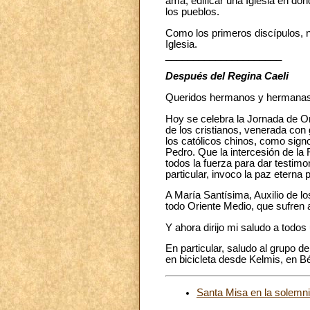
ama; edificar una Iglesia en don
los pueblos.
Como los primeros discípulos, n
Iglesia.
_____________________
Después del Regina Caeli
Queridos hermanos y hermanas
Hoy se celebra la Jornada de Ora
de los cristianos, venerada con
los católicos chinos, como signo
Pedro. Que la intercesión de la
todos la fuerza para dar testimo
particular, invoco la paz eterna
A María Santísima, Auxilio de l
todo Oriente Medio, que sufren 
Y ahora dirijo mi saludo a todo
En particular, saludo al grupo 
en bicicleta desde Kelmis, en Bé
Santa Misa en la solemn