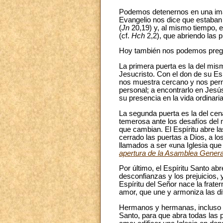
Podemos detenernos en una image
Evangelio nos dice que estaban 
(
Jn
20,19) y, al mismo tiempo, e
(cf.
Hch
2,2), que abriendo las p
Hoy también nos podemos preg
La primera puerta es la del mis
Jesucristo. Con el don de su Es
nos muestra cercano y nos permi
personal; a encontrarlo en Jesú
su presencia en la vida ordinari
La segunda puerta es la del cenác
temerosa ante los desafíos del 
que cambian. El Espíritu abre la
cerrado las puertas a Dios, a lo
llamados a ser «una Iglesia que 
apertura de la Asamblea Genera
Por último, el Espíritu Santo a
desconfianzas y los prejuicios,
Espíritu del Señor nace la frater
amor, que une y armoniza las di
Hermanos y hermanas, incluso e
Santo, para que abra todas las