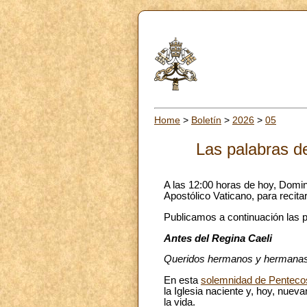
Home
>
Boletín
>
2026
>
05
Las palabras de
A las 12:00 horas de hoy, Domin
Apostólico Vaticano, para recita
Publicamos a continuación las pa
Antes del Regina Caeli
Queridos hermanos y hermanas,
En esta
solemnidad de Penteco
la Iglesia naciente y, hoy, nu
la vida.