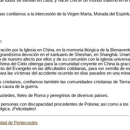
de todos se sientan en casa; y hacer crecer un mundo fraterno en el 
os confiamos a la intercesión de la Virgen María, Morada del Espírit
:
ción por la Iglesia en China, en la memoria litúrgica de la Bienavent
 grandísima devoción en el santuario de Sheshan, en Shanghái. Unam
 de nuestro afecto por ellos y de su comunión con la Iglesia univers
 Reina del Cielo obtenga para la comunidad creyente en China la grac
nio del Evangelio en las dificultades cotidianas, para ser semilla de 
 para las víctimas del accidente ocurrido en días pasados en una mina
os cristianos, confiamos también las comunidades cristianas de Tierra
a causa de la guerra.
s ustedes, fieles de Roma y peregrinos de diversos países.
de personas con discapacidad procedentes de Polonia; así como a los
lgica. ¡Felicidades!
idad de Pentecostés