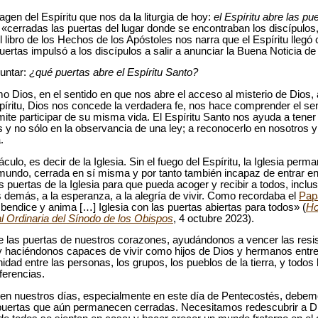
n del Espíritu que nos da la liturgia de hoy:
el Espíritu abre las pu
«cerradas las puertas del lugar donde se encontraban los discípulos,
l libro de los Hechos de los Apóstoles nos narra que el Espíritu lleg
uertas impulsó a los discípulos a salir a anunciar la Buena Noticia de
untar:
¿qué puertas abre el Espíritu Santo?
mo Dios, en el sentido en que nos abre el acceso al misterio de Dios
píritu, Dios nos concede la verdadera fe, nos hace comprender el sent
te participar de su misma vida. El Espíritu Santo nos ayuda a tener
s y no sólo en la observancia de una ley; a reconocerlo en nosotros y
a.
ulo, es decir de la Iglesia. Sin el fuego del Espíritu, la Iglesia perm
mundo, cerrada en sí misma y por tanto también incapaz de entrar en
s puertas de la Iglesia para que pueda acoger y recibir a todos, inclu
s demás, a la esperanza, a la alegría de vivir. Como recordaba el
Pap
bendice y anima […] Iglesia con las puertas abiertas para todos» (
Ho
l Ordinaria del Sínodo de los Obispos
, 4 octubre 2023).
bre las puertas de nuestros corazones, ayudándonos a vencer las resi
 y haciéndonos capaces de vivir como hijos de Dios y hermanos entre
nidad entre las personas, los grupos, los pueblos de la tierra, y todos
ferencias.
n nuestros días, especialmente en este día de Pentecostés, debemos
 puertas que aún permanecen cerradas. Necesitamos redescubrir a 