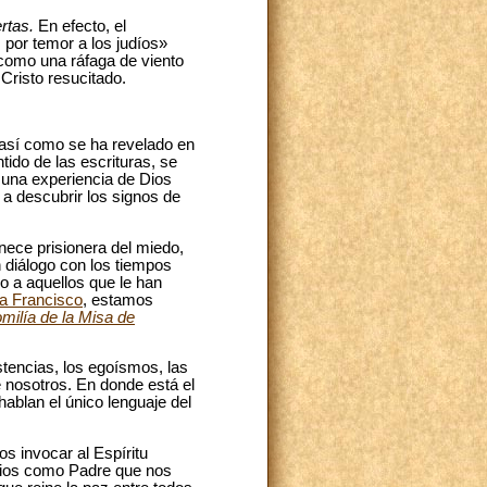
ertas.
En efecto, el
 por temor a los judíos»
ó como una ráfaga de viento
 Cristo resucitado.
, así como se ha revelado en
ido de las escrituras, se
 una experiencia de Dios
 a descubrir los signos de
anece prisionera del miedo,
 diálogo con los tiempos
so a aquellos que le han
a Francisco
, estamos
milía de la Misa de
stencias, los egoísmos, las
 nosotros. En donde está el
 hablan el único lenguaje del
 invocar al Espíritu
Dios como Padre que nos