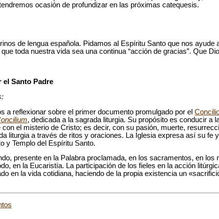
ue tendremos ocasión de profundizar en las próximas catequesis.
rinos de lengua española. Pidamos al Espíritu Santo que nos ayude 
ara que toda nuestra vida sea una continua “acción de gracias”. Que D
r el Santo Padre
:
 a reflexionar sobre el primer documento promulgado por el
Concilio
oncilium
, dedicada a la sagrada liturgia. Su propósito es conducir a l
 con el misterio de Cristo; es decir, con su pasión, muerte, resurrecci
a liturgia a través de ritos y oraciones. La Iglesia expresa así su f
o y Templo del Espíritu Santo.
uando, presente en la Palabra proclamada, en los sacramentos, en los 
o, en la Eucaristía. La participación de los fieles en la acción litúrgic
do en la vida cotidiana, haciendo de la propia existencia un «sacrific
ntos