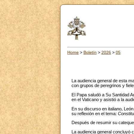
Home
>
Boletín
>
2026
>
05
La audiencia general de esta ma
con grupos de peregrinos y fiele
El Papa saludó a Su Santidad Ara
en el Vaticano y asistió a la au
En su discurso en italiano, Leó
su reflexión en el tema:
Constitu
Después de resumir su catequesis
La audiencia general concluyó c