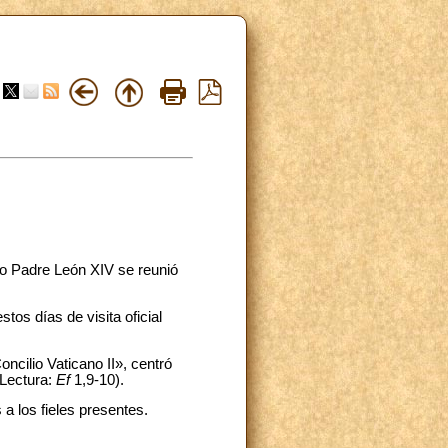
to Padre León XIV se reunió
tos días de visita oficial
ncilio Vaticano II», centró
Lectura:
Ef
1,9-10).
a los fieles presentes.