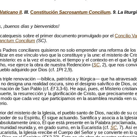
Vaticano II
. III.
Constitución
Sacrosantum Concilium
. 9. La liturg
 ¡buenos días y bienvenidos!
atequesis sobre el primer documento promulgado por el
Concilio Va
anctum Concilium
(SC)
.
os Padres conciliares quisieron no solo emprender una reforma de los r
izar en ese vínculo vivo que la constituye y la une: el misterio de Crist
sterio: es a la vez el espacio, el tiempo y el contexto en el que la Ig
hecho, «se ejerce la obra de nuestra Redención» (
SC
, 2), que nos convie
ueblo adquirido por Dios (cf.
1Pt
2,9).
triple renovación —bíblica, patrística y litúrgica— que ha atravesado l
 no designa una realidad oscura, sino el designio salvífico de Dios, o
irmación de San Pablo (cf.
Ef
3,3-6). He aquí, pues, el Misterio cristia
muerte, la resurrección y la glorificación de Cristo, que precisamente e
 modo que cada vez que participamos en la asamblea reunida «en s
rio.
rior del misterio de la Iglesia, el pueblo santo de Dios, nacido de su 
l poder de su Espíritu, Él sigue actuando. Santifica y asocia a la Igles
absolutamente único, Él que está presente en la Palabra proclamada,
omunidad reunida y, en grado sumo, en la Eucaristía (cf.
SC
, 7). Así
 Eucaristía, la Iglesia «recibe el Cuerpo del Señor y se convierte en lo