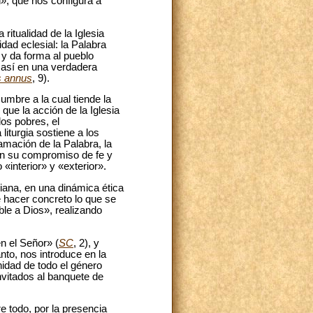
n», que nos configura a
a ritualidad de la Iglesia
dad eclesial: la Palabra
 y da forma al pueblo
 así en una verdadera
s annus
, 9).
cumbre a la cual tiende la
o que la acción de la Iglesia
los pobres, el
iturgia sostiene a los
amación de la Palabra, la
en su compromiso de fe y
 «interior» y «exterior».
diana, en una dinámica ética
de hacer concreto lo que se
ble a Dios», realizando
en el Señor» (
SC
, 2), y
to, nos introduce en la
nidad de todo el género
vitados al banquete de
e todo, por la presencia