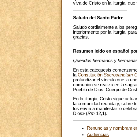
viva de Cristo en la liturgia, q
______________________
Saludo del Santo Padre
Saludo cordialmente a los pereg
interiormente por la liturgia, p
gracias.
______________________
Resumen leído en español po
Queridos hermanos y hermanas
En esta catequesis comenzamos
la
Constitución
Sacrosanctum C
profundizar el vínculo que la une
comunión se realiza en la sagrad
Pueblo de Dios, Cuerpo de Crist
En la liturgia, Cristo sigue act
la comunidad reunida y, sobre tod
los envía a manifestar lo celebra
Dios» (
Rm
12,1).
Renuncias y nombramie
Audiencias