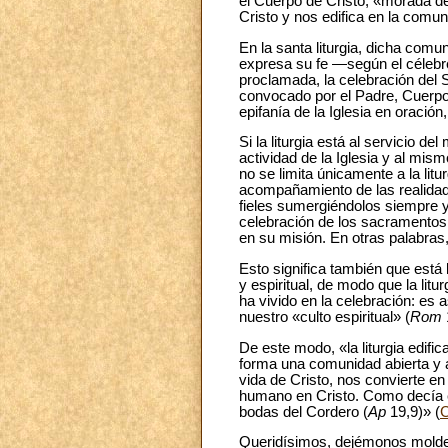
el Cuerpo de Cristo, «morada de 
Cristo y nos edifica en la comun
En la santa liturgia, dicha comun
expresa su fe —según el céleb
proclamada, la celebración del S
convocado por el Padre, Cuerpo 
epifanía de la Iglesia en oraci
Si la liturgia está al servicio d
actividad de la Iglesia y al mis
no se limita únicamente a la litu
acompañamiento de las realidade
fieles sumergiéndolos siempre y 
celebración de los sacramentos
en su misión. En otras palabras, 
Esto significa también que está 
y espiritual, de modo que la litu
ha vivido en la celebración: es 
nuestro «culto espiritual» (
Rom
De este modo, «la liturgia edific
forma una comunidad abierta y a
vida de Cristo, nos convierte e
humano en Cristo. Como decía e
bodas del Cordero (
Ap
19,9)» (
C
Queridísimos, dejémonos moldear 