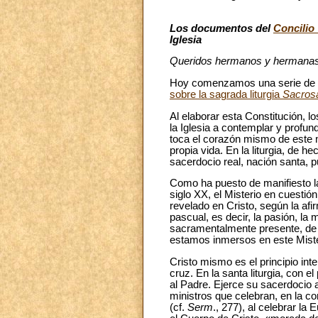
Los documentos del
Concilio 
Iglesia
Queridos hermanos y hermanas,
Hoy comenzamos una serie de c
sobre la sagrada liturgia
Sacros
Al elaborar esta Constitución, l
la Iglesia a contemplar y profund
toca el corazón mismo de este mi
propia vida. En la liturgia, de 
sacerdocio real, nación santa, p
Como ha puesto de manifiesto la 
siglo XX, el Misterio en cuestión
revelado en Cristo, según la af
pascual, es decir, la pasión, la 
sacramentalmente presente, de
estamos inmersos en este Miste
Cristo mismo es el principio inte
cruz. En la santa liturgia, con e
al Padre. Ejerce su sacerdocio 
ministros que celebran, en la c
(cf.
Serm
., 277), al celebrar la