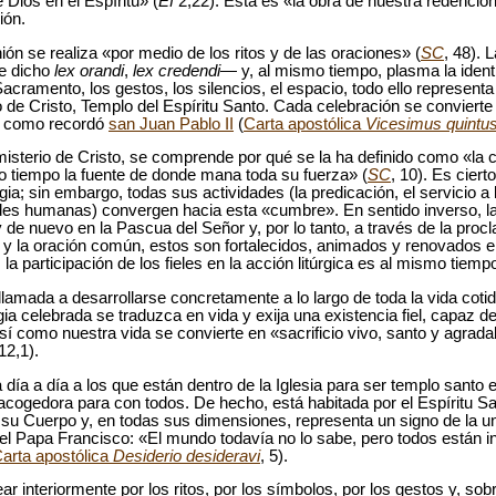
Dios en el Espíritu» (
Ef
2,22). Esta es «la obra de nuestra redenció
ión.
ión se realiza «por medio de los ritos y de las oraciones» (
SC
, 48). L
re dicho
lex orandi
,
lex credendi
— y, al mismo tiempo, plasma la identi
acramento, los gestos, los silencios, el espacio, todo ello representa
de Cristo, Templo del Espíritu Santo. Cada celebración se convierte
ón, como recordó
san Juan Pablo II
(
Carta apostólica
Vicesimus quintu
el misterio de Cristo, se comprende por qué se la ha definido como «la 
mo tiempo la fuente de donde mana toda su fuerza» (
SC
, 10). Es ciert
rgia; sin embargo, todas sus actividades (la predicación, el servicio a 
s humanas) convergen hacia esta «cumbre». En sentido inverso, la l
de nuevo en la Pascua del Señor y, por lo tanto, a través de la procl
 y la oración común, estos son fortalecidos, animados y renovados 
la participación de los fieles en la acción litúrgica es al mismo tiempo
llamada a desarrollarse concretamente a lo largo de toda la vida coti
rgia celebrada se traduzca en vida y exija una existencia fiel, capaz 
así como nuestra vida se convierte en «sacrificio vivo, santo y agrada
12,1).
a día a día a los que están dentro de la Iglesia para ser templo santo 
cogedora para con todos. De hecho, está habitada por el Espíritu San
n su Cuerpo y, en todas sus dimensiones, representa un signo de la u
l Papa Francisco: «El mundo todavía no lo sabe, pero todos están in
arta apostólica
Desiderio desideravi
, 5).
interiormente por los ritos, por los símbolos, por los gestos y, sobr