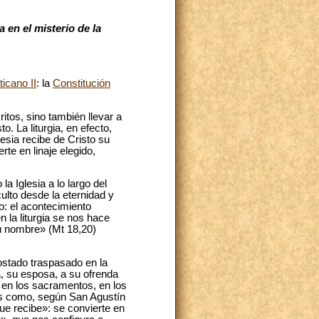
ia en el misterio de la
ticano II
: la
Constitución
itos, sino también llevar a
o. La liturgia, en efecto,
lesia recibe de Cristo su
rte en linaje elegido,
a Iglesia a lo largo del
culto desde la eternidad y
no: el acontecimiento
n la liturgia se nos hace
u nombre» (Mt 18,20)
costado traspasado en la
ia, su esposa, a su ofrenda
 en los sacramentos, en los
 es como, según San Agustín
 que recibe»: se convierte en