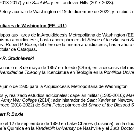
(2013-2017) y de
Saint Mary
en Landover Hills (2017-2023).
eto y auxiliar de Washington el 19 de diciembre de 2022, y recibió la
liares de Washington (EE. UU.)
pos auxiliares de la Arquidiócesis Metropolitana de Washington (EE
 misma arquidiócesis, hasta ahora párroco del
Shrine of the Blessed 
v. Robert P. Boxie, del clero de la misma arquidiócesis, hasta ahora 
titular de Cataquas.
y R. Studniewski
i nació el 8 de mayo de 1957 en Toledo (Ohio), en la diócesis del m
iversidad de Toledo
y la licenciatura en Teología en la
Pontificia Uni
 junio de 1995 para la Arquidiócesis Metropolitana de Washington.
 y, realizado estudios adicionales: capellán militar (1995-2016);
Mae
s Army War College
(2014); administrador de
Saint Xavier
en Newtown
rroco (2018-2022) de
Saint Peter
; párroco del
Shrine of the Blessed 
ert P. Boxie
ió el 12 de septiembre de 1980 en Lake Charles (Luisiana), en la di
iería Química en la
Vanderbilt University
de Nashville y el
Juris Doctor