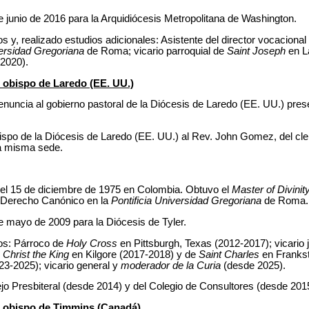
 junio de 2016 para la Arquidiócesis Metropolitana de Washington.
 y, realizado estudios adicionales: Asistente del director vocacional
versidad Gregoriana
de Roma; vicario parroquial de
Saint Joseph
en L
2020).
obispo de Laredo (EE. UU.)
enuncia al gobierno pastoral de la Diócesis de Laredo (EE. UU.) pre
po de la Diócesis de Laredo (EE. UU.) al Rev. John Gomez, del clero
la misma sede.
el 15 de diciembre de 1975 en Colombia. Obtuvo el
Master of Divinit
n Derecho Canónico en la
Pontificia Universidad Gregoriana
de Roma.
e mayo de 2009 para la Diócesis de Tyler.
os: Párroco de
Holy Cross
en Pittsburgh, Texas (2012-2017); vicario j
e
Christ the King
en Kilgore (2017-2018) y de
Saint Charles
en Franks
23-2025); vicario general y
moderador de la Curia
(desde 2025).
 Presbiteral (desde 2014) y del Colegio de Consultores (desde 201
 obispo de Timmins (Canadá)