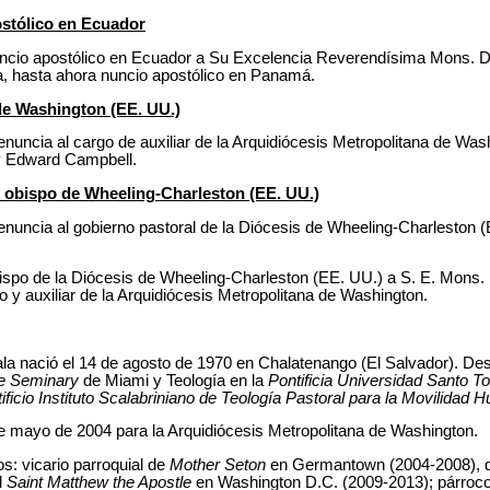
stólico en Ecuador
ncio apostólico en Ecuador a Su Excelencia Reverendísima Mons. 
na, hasta ahora nuncio apostólico en Panamá.
de Washington (EE. UU.)
enuncia al cargo de auxiliar de la Arquidiócesis Metropolitana de Wa
y Edward Campbell.
 obispo de Wheeling-Charleston (EE. UU.)
enuncia al gobierno pastoral de la Diócesis de Wheeling-Charleston 
spo de la Diócesis de Wheeling-Charleston (EE. UU.) a S. E. Mons. 
to y auxiliar de la Arquidiócesis Metropolitana de Washington.
ala
nació el 14 de agosto de 1970 en Chalatenango (El Salvador). Des
ge Seminary
de Miami y Teología en la
Pontificia Universidad Santo 
ificio Instituto Scalabriniano de Teología Pastoral para la Movilidad
e mayo de 2004 para la Arquidiócesis Metropolitana de Washington.
s: vicario parroquial de
Mother Seton
en Germantown (2004-2008), 
l
Saint Matthew the Apostle
en Washington D.C. (2009-2013); párroc