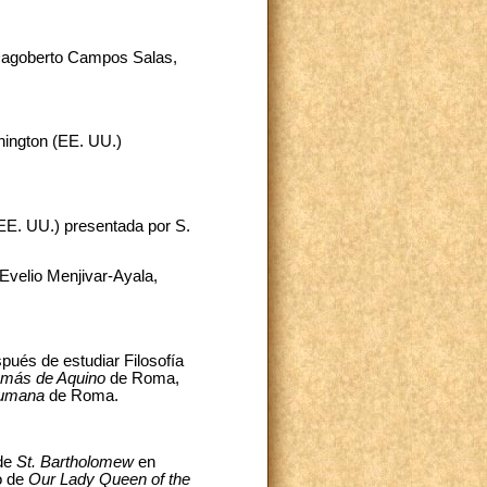
Dagoberto Campos Salas,
shington (EE. UU.)
(EE. UU.) presentada por S.
Evelio Menjivar-Ayala,
pués de estudiar Filosofía
Tomás de Aquino
de Roma,
 Humana
de Roma.
de
St. Bartholomew
en
o de
Our Lady Queen of the