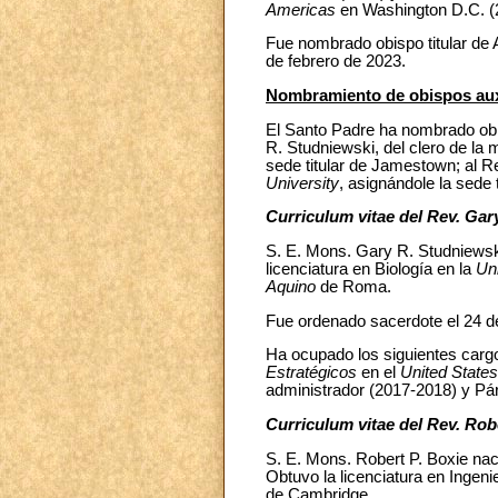
Americas
en Washington D.C. 
Fue nombrado obispo titular de A
de febrero de 2023.
Nombramiento de obispos auxi
El Santo Padre ha nombrado obis
R. Studniewski, del clero de la
sede titular de Jamestown; al Re
University
, asignándole la sede 
Curriculum vitae del Rev. Gar
S. E. Mons. Gary R. Studniewsk
licenciatura en Biología en la
Un
Aquino
de Roma.
Fue ordenado sacerdote el 24 de
Ha ocupado los siguientes cargos
Estratégicos
en el
United State
administrador (2017-2018) y Pá
Curriculum vitae del Rev. Rob
S. E. Mons. Robert P. Boxie nac
Obtuvo la licenciatura en Ingen
de Cambridge.