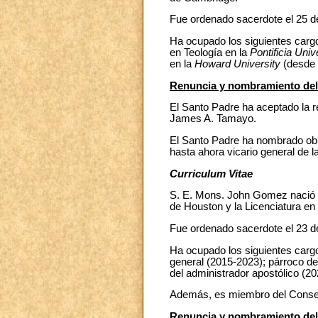
Fue ordenado sacerdote el 25 de
Ha ocupado los siguientes cargos
en Teología en la
Pontificia Uni
en la
Howard University
(desde 
Renuncia y nombramiento del 
El Santo Padre ha aceptado la r
James A. Tamayo.
El Santo Padre ha nombrado obis
hasta ahora vicario general de 
Curriculum Vitae
S. E. Mons. John Gomez nació 
de Houston y la Licenciatura e
Fue ordenado sacerdote el 23 d
Ha ocupado los siguientes carg
general (2015-2023); párroco d
del administrador apostólico (20
Además, es miembro del Consejo
Renuncia y nombramiento del