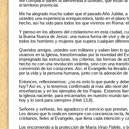
Me complace darles la bienvenida a ustedes, que están al 
el territorio provincial.
Me ha alegrado mucho saber que el pasado Año Jubilar, a 
ustedes una experiencia enriquecedora, tanto en el plano 
hecho, así ha sido para todos los que vivimos en Roma: el 
Y pienso en los albores del cristianismo en esta ciudad, cu
la Buena Nueva de Jesús: una nueva forma de vivir y de pe
todos los hombres y mujeres que supera cualquier diferenci
Queridos amigos, ustedes son militares y saben bien lo que
usamos en la Iglesia, transformadas por la novedad del Evan
impregnado las estructuras, los criterios, las formas de ac
hecho no con una revolución violenta, sino con una transfo
conversión de los corazones. Así, el Evangelio ha llevado 
por la vida y la persona humana, junto con la adoración de 
Entonces, reflexionemos: ¿no es esto lo que puede y debe
hoy? Así es, y lo tenemos confirmado al más alto nivel del M
enseñanzas y en los ejemplos de los Papas. Estamos llamad
la Iglesia naciente, para encarnarlos en nuestro mundo ta
hoy y lo será para siempre» (
Heb
13,8).
Señores y señoras, les agradezco el servicio que prestan, 
Les deseo que lo realicen siempre con conciencia recta, fi
cristianos, fieles al Evangelio, que llena cada intención y 
Los encomiendo a la protección de María
Virgo Fidelis
, y 