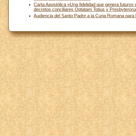
Carta Apostólica «Una fidelidad que genera futuro»
decretos conciliares Optatam Totius y Presbyteror
Audiencia del Santo Padre a la Curia Romana para l