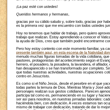
¡La paz esté con ustedes!
Queridos hermanos y hermanas
,
gracias por su cálido saludo y, sobre todo, gracias por ha
es la primera vez que me encuentro con todos ustedes jun
Hoy no tenemos que hablar de trabajo, pero quiero aprovec
trabajo que realizan. Estoy aprendiendo a conocer el Vati
la ayuda de Dios, creo que también podré encontrarme con u
Pero hoy estoy contento con este momento familiar, ya ca
presente también aquí, en esta escena de la Natividad do
menudo muchas figuras tomadas de la vida cotidiana, que p
pastores, protagonistas del acontecimiento según el Evange
herrero, el posadero, la posadera, la lavandera, el afilador,
han desaparecido o se han transformado por completo. Sin
que todas nuestras actividades, nuestras ocupaciones cotid
centro en Jesucristo.
Es como si el Niño Jesús, desde el pesebre en el que yace
todas partes la ternura de Dios. Mientras María y José ad
personajes realizan sus gestos cotidianos. Parecen ajenos 
participa tal como es, permaneciendo en su lugar y hacie
ser así para nosotros, en nuestras jornadas laborales: ca
haciéndola bien, con dedicación. A veces estamos tan ocu
mismo de trabajar con dedicación, tratando de dar lo me