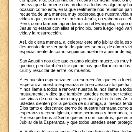
compañera de peregrinación, vuestra hermana, falleció in
tristeza que la muerte nos produce a todos es algo muy h
ocasión como esta, en la que realmente nos reunimos para 
recuerda de una manera muy poderosa que nuestra vida no 
vidas y que, como dice el mismo Jesús, no sabemos ni el dí
Pero, como también aprendemos en el Evangelio, lo que 
Jesús no estaba con ellas al principio, pero luego llegó v
vida y la resurrección.
Así, de cierta manera, al celebrar este año jubilar de la
Jesucristo debe ser parte de quienes somos, de cómo vi
especialmente de cómo seguimos adelante a pesar de expe
San Agustín nos dice que cuando alguien muere, es muy huma
querido, pero también dice que no hay que llorar como los
cruz y resucitar de entre los muertos.
Y es nuestra esperanza en la resurrección, que es la fuen
Esperanza, nuestra esperanza está en Jesucristo que ha r
Y nos llama a todos a renovar nuestra fe, nos llama a to
mutuamente, y dice que también ustedes deben ser testig
sus vidas de una manera muy personal y directa hoy. Así
ustedes sienten por la pérdida de su amiga, al menos tendrí
Dios tanto el descanso eterno de nuestra hermana como tam
esperanza y como Iglesia, como hermanos y hermanas, po
Por eso pedimos al Señor que esté con nosotros, que esté
Jubilar de la Esperanza, y que todos ustedes sean protegid
El Señor esté con ustedes. Que la bendición de Dios todo