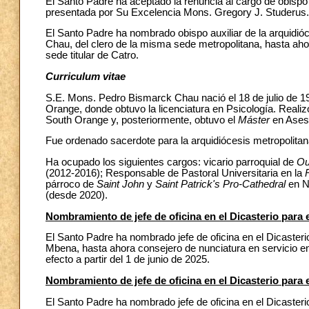
El Santo Padre ha aceptado la renuncia al cargo de obispo 
presentada por Su Excelencia Mons. Gregory J. Studerus.
El Santo Padre ha nombrado obispo auxiliar de la arquidi
Chau, del clero de la misma sede metropolitana, hasta aho
sede titular de Catro.
Curriculum vitae
S.E. Mons.
Pedro Bismarck Chau
nació el 18 de julio de
Orange, donde obtuvo la licenciatura en Psicología. Realiz
South Orange y, posteriormente, obtuvo el
Máster
en Ases
Fue ordenado sacerdote para la arquidiócesis metropolita
Ha ocupado los siguientes cargos: vicario parroquial de
Our
(2012-2016); Responsable de Pastoral Universitaria en la
párroco de
Saint John
y
Saint Patrick's Pro-Cathedral
en N
(desde 2020).
Nombramiento de jefe de oficina en el Dicasterio para e
El Santo Padre ha nombrado jefe de oficina en el Dicaster
Mbena, hasta ahora consejero de nunciatura en servicio e
efecto a partir del 1 de junio de 2025.
Nombramiento de jefe de oficina en el Dicasterio para e
El Santo Padre ha nombrado jefe de oficina en el Dicasteri