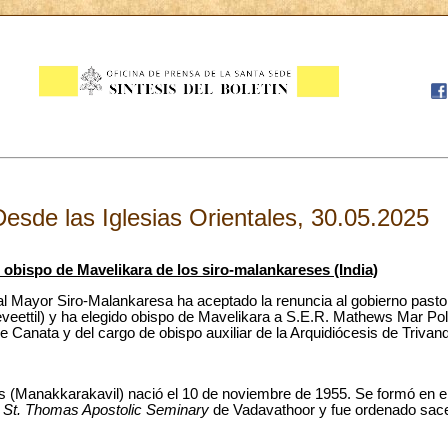
Desde las Iglesias Orientales, 30.05.2025
obispo de Mavelikara de los siro-malankareses (India)
pal Mayor Siro-Malankaresa ha aceptado la renuncia al gobierno pasto
veettil) y ha elegido obispo de Mavelikara a S.E.R. Mathews Mar Po
 de Canata y del cargo de obispo auxiliar de la Arquidiócesis de Triva
 (Manakkarakavil) nació el 10 de noviembre de 1955. Se formó en e
l
St. Thomas Apostolic Seminary
de Vadavathoor y fue ordenado sace