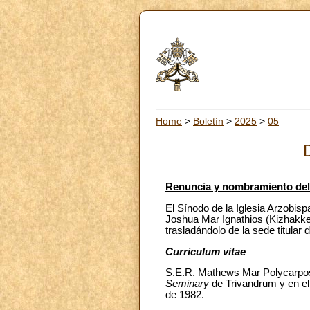
Home
>
Boletín
>
2025
>
05
Renuncia y nombramiento del 
El Sínodo de la Iglesia Arzobis
Joshua Mar Ignathios (Kizhakke
trasladándolo de la sede titular
Curriculum vitae
S.E.R. Mathews Mar Polycarpos
Seminary
de Trivandrum y en e
de 1982.