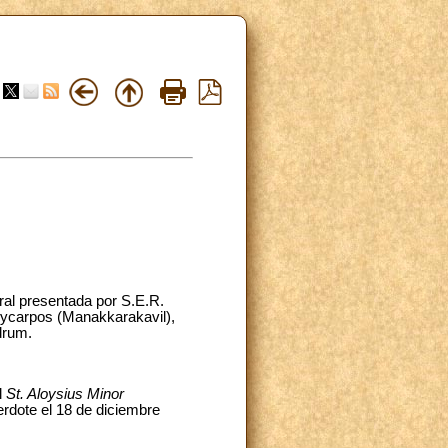
ral presentada por S.E.R.
lycarpos (Manakkarakavil),
ndrum.
l
St. Aloysius Minor
rdote el 18 de diciembre