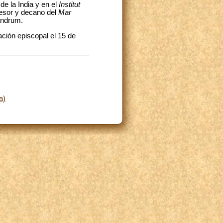
de la India y en el
Institut
fesor y decano del
Mar
andrum.
ación episcopal el 15 de
a)