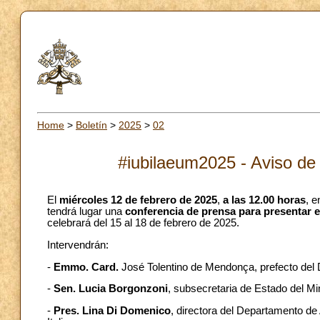
Home
>
Boletín
>
2025
>
02
#iubilaeum2025 - Aviso de
El
miércoles
12 de
febrero de 2025
,
a las 12.00 horas
, e
tendrá lugar una
conferencia de prensa para presentar e
celebrará del 15 al 18 de febrero de 2025.
Intervendrán:
-
Emmo.
Card.
José Tolentino de Mendonça, prefecto del D
-
Sen. Lucia Borgonzoni
, subsecretaria de Estado del Min
-
Pres. Lina Di Domenico
, directora del Departamento de 