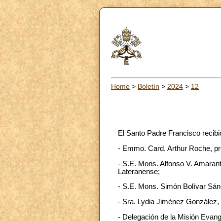
Home
>
Boletín
>
2024
>
12
El Santo Padre Francisco recib
- Emmo. Card. Arthur Roche, pref
- S.E. Mons. Alfonso V. Amarante
Lateranense;
- S.E. Mons. Simón Bolívar Sánc
- Sra. Lydia Jiménez González, 
- Delegación de la Misión Evangé