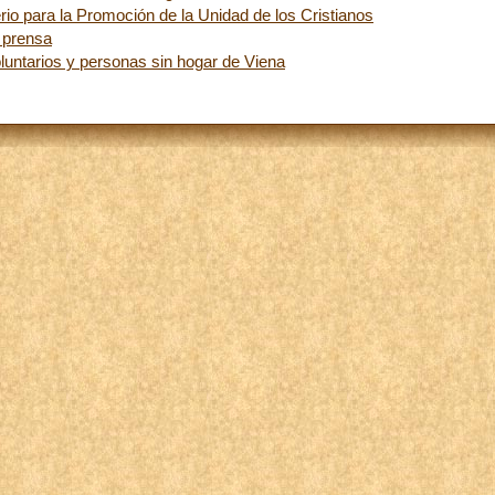
io para la Promoción de la Unidad de los Cristianos
 prensa
luntarios y personas sin hogar de Viena