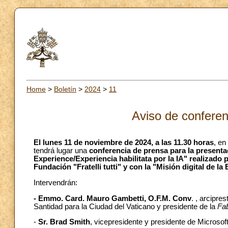
Home
>
Boletín
>
2024
>
11
Aviso de conferen
El lunes 11 de noviembre de 2024, a las 11.30 horas
, en
tendrá lugar una
conferencia de prensa para la present
Experience/Experiencia habilitata por la IA" realizado 
Fundación "Fratelli tutti" y con la "Misión digital de la 
Intervendrán:
- Emmo. Card.
Mauro Gambetti, O.F.M. Conv
. , arcipre
Santidad para la Ciudad del Vaticano y presidente de la
Fab
-
Sr. Brad Smith
, vicepresidente y presidente de Microsoft