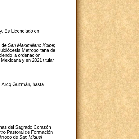
y. Es Licenciado en
o de
San Maximiliano Kolbe
;
quidiócesis Metropolitana de
biendo la ordenación
l Mexicana y en 2021 titular
os Arcq Guzmán, hasta
nas del Sagrado Corazón
ntro Pastoral de Formación
párroco de
San Miguel