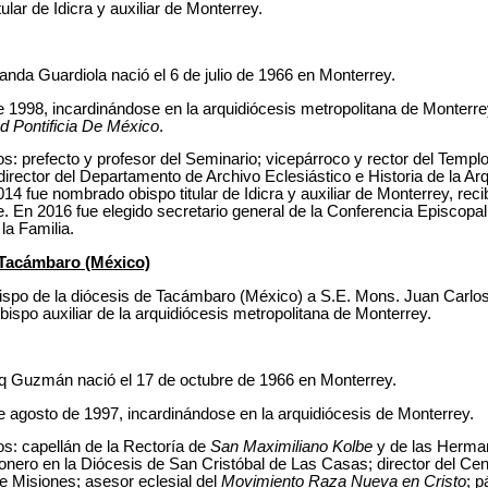
ular de Idicra y auxiliar de Monterrey.
nda Guardiola nació el 6 de julio de 1966 en Monterrey.
 1998, incardinándose en la arquidiócesis metropolitana de Monterre
d Pontificia De México
.
s: prefecto y profesor del Seminario; vicepárroco y rector del Templ
; director del Departamento de Archivo Eclesiástico e Historia de la Ar
4 fue nombrado obispo titular de Idicra y auxiliar de Monterrey, reci
te. En 2016 fue elegido secretario general de la Conferencia Episcopa
la Familia.
Tacámbaro (México)
ispo de la diócesis de Tacámbaro (México) a S.E. Mons. Juan Carl
obispo auxiliar de la arquidiócesis metropolitana de Monterrey.
q Guzmán nació el 17 de octubre de 1966 en Monterrey.
 agosto de 1997, incardinándose en la arquidiócesis de Monterrey.
s: capellán de la Rectoría de
San Maximiliano Kolbe
y de las Herma
onero en la Diócesis de San Cristóbal de Las Casas; director del Ce
e Misiones; asesor eclesial del
Movimiento Raza Nueva en Cristo
; 