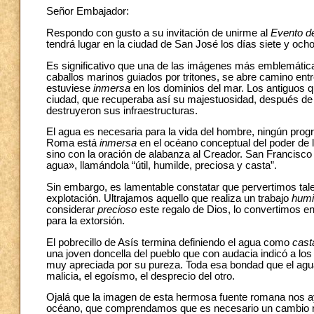
Señor Embajador:
Respondo con gusto a su invitación de unirme al
Evento de
tendrá lugar en la ciudad de San José los días siete y och
Es significativo que una de las imágenes más emblemátic
caballos marinos guiados por tritones, se abre camino ent
estuviese
inmersa
en los dominios del mar. Los antiguos q
ciudad, que recuperaba así su majestuosidad, después de 
destruyeron sus infraestructuras.
El agua es necesaria para la vida del hombre, ningún progres
Roma está
inmersa
en el océano conceptual del poder de 
sino con la oración de alabanza al Creador. San Francisco
agua», llamándola “útil, humilde, preciosa y casta”.
Sin embargo, es lamentable constatar que pervertimos tales
explotación. Ultrajamos aquello que realiza un trabajo
humi
considerar
precioso
este regalo de Dios, lo convertimos e
para la extorsión.
El pobrecillo de Asís termina definiendo el agua como
cast
una joven doncella del pueblo que con audacia indicó a los
muy apreciada por su pureza. Toda esa bondad que el agua t
malicia, el egoísmo, el desprecio del otro.
Ojalá que la imagen de esta hermosa fuente romana nos ay
océano, que comprendamos que es necesario un cambio radi