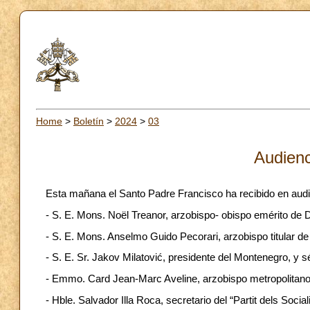
Home
>
Boletín
>
2024
>
03
Audienc
Esta mañana el Santo Padre Francisco ha recibido en audi
- S. E. Mons. Noël Treanor, arzobispo- obispo emérito de 
- S. E. Mons. Anselmo Guido Pecorari, arzobispo titular de
- S. E. Sr. Jakov Milatović, presidente del Montenegro, y s
- Emmo. Card Jean-Marc Aveline, arzobispo metropolitano 
- Hble. Salvador Illa Roca, secretario del “Partit dels Soci