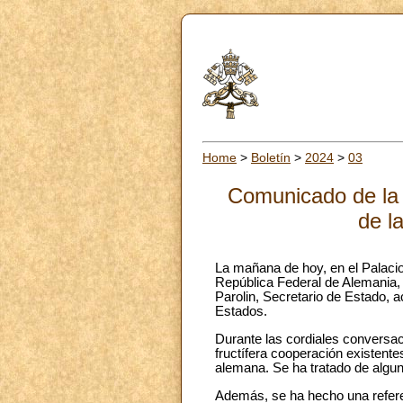
Home
>
Boletín
>
2024
>
03
Comunicado de la O
de l
La mañana de hoy, en el Palacio 
República Federal de Alemania,
Parolin, Secretario de Estado,
Estados.
Durante las cordiales conversac
fructífera cooperación existente
alemana. Se ha tratado de algu
Además, se ha hecho una referenc