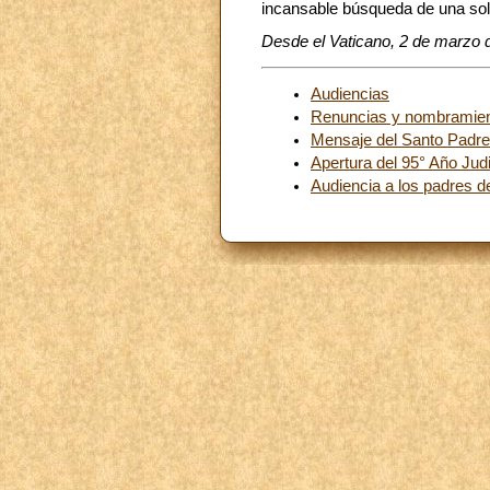
incansable búsqueda de una solu
Desde el Vaticano, 2 de marzo 
Audiencias
Renuncias y nombramie
Mensaje del Santo Padre 
Apertura del 95° Año Judi
Audiencia a los padres d