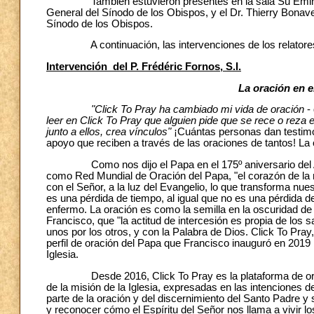
También estuvieron presentes en la sala Su Eminencia
General del Sínodo de los Obispos, y el Dr. Thierry Bona
Sínodo de los Obispos.
A continuación, las intervenciones de los relatores 
Intervención del P. Frédéric Fornos, S.I.
La oración en e
"Click To Pray ha cambiado mi vida de oración
- 
leer en Click To Pray que alguien pide que se rece o reza e
junto a ellos, crea vínculos"
¡Cuántas personas dan testim
apoyo que reciben a través de las oraciones de tantos! La 
Como nos dijo el Papa en el 175º aniversario del Apos
como Red Mundial de Oración del Papa, "el corazón de la mi
con el Señor, a la luz del Evangelio, lo que transforma nu
es una pérdida de tiempo, al igual que no es una pérdida d
enfermo. La oración es como la semilla en la oscuridad de
Francisco, que "la actitud de intercesión es propia de lo
unos por los otros, y con la Palabra de Dios. Click To Pray
perfil de oración del Papa que Francisco inauguró en 2019 i
Iglesia.
Desde 2016, Click To Pray es la plataforma de oración
de la misión de la Iglesia, expresadas en las intenciones 
parte de la oración y del discernimiento del Santo Padre y 
y reconocer cómo el Espíritu del Señor nos llama a vivir lo