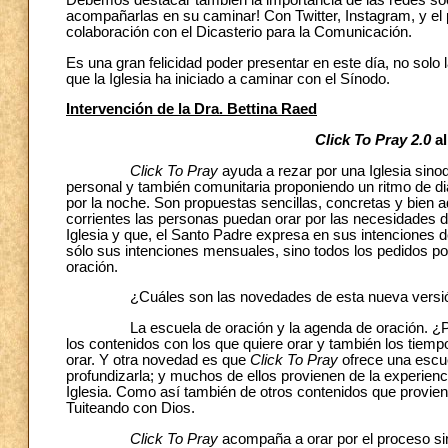
Debemos destacar también la importancia de las redes socia
acompañarlas en su caminar! Con Twitter, Instagram, y el pe
colaboración con el Dicasterio para la Comunicación.
Es una gran felicidad poder presentar en este día, no solo 
que la Iglesia ha iniciado a caminar con el Sínodo.
Intervención de la Dra. Bettina Raed
Click To Pray 2.0
al
Click To Pray
ayuda a rezar por una Iglesia sino
personal y también comunitaria proponiendo un ritmo de dia
por la noche. Son propuestas sencillas, concretas y bien a
corrientes las personas puedan orar por las necesidades 
Iglesia y que, el Santo Padre expresa en sus intenciones d
sólo sus intenciones mensuales, sino todos los pedidos por
oración.
¿Cuáles son las novedades de esta nueva versi
La escuela de oración y la agenda de oración. ¿Por q
los contenidos con los que quiere orar y también los tiemp
orar. Y otra novedad es que
Click To Pray
ofrece una escue
profundizarla; y muchos de ellos provienen de la experienci
Iglesia. Como así también de otros contenidos que provien
Tuiteando con Dios.
Click To Pray
acompaña a orar por el proceso sin