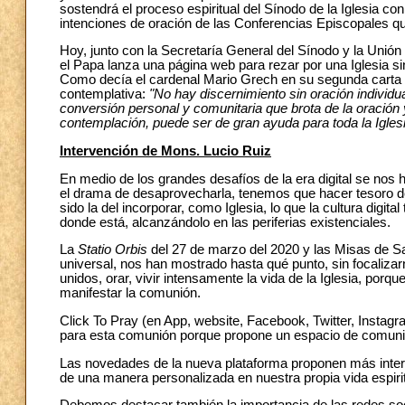
sostendrá el proceso espiritual del Sínodo de la Iglesia co
intenciones de oración de las Conferencias Episcopales q
Hoy, junto con la Secretaría General del Sínodo y la Unió
el Papa lanza una página web para rezar por una Iglesia s
Como decía el cardenal Mario Grech en su segunda carta 
contemplativa:
"No hay discernimiento sin oración individ
conversión personal y comunitaria que brota de la oración y
contemplación, puede ser de gran ayuda para toda la Iglesi
Intervención de Mons. Lucio Ruiz
En medio de los grandes desafíos de la era digital se nos
el drama de desaprovecharla, tenemos que hacer tesoro 
sido la del incorporar, como Iglesia, lo que la cultura digi
donde está, alcanzándolo en las periferias existenciales.
La
Statio Orbis
del 27 de marzo del 2020 y las Misas de San
universal, nos han mostrado hasta qué punto, sin focalizar
unidos, orar, vivir intensamente la vida de la Iglesia, por
manifestar la comunión.
Click To Pray (en App, website, Facebook, Twitter, Insta
para esta comunión porque propone un espacio de comunid
Las novedades de la nueva plataforma proponen más inte
de una manera personalizada en nuestra propia vida espirit