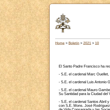
Home
>
Boletín
>
2021
>
10
El Santo Padre Francisco ha re
- S.E. el cardenal Marc Ouellet,
- S.E. el cardenal Luis Antonio 
- S.E. el cardenal Mauro Gambett
Su Santidad para la Ciudad del V
- S.E. el cardenal Santos Abril y
con S.E. Mons. José Rodríguez Ca
de Vida Consagrada y las Socie