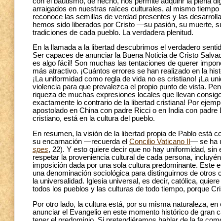
con el bautismo, de hecho, nos permite adquirir la plena 
arraigados en nuestras raíces culturales, al mismo tiempo 
reconoce las semillas de verdad presentes y las desarrolla 
hemos sido liberados por Cristo —su pasión, su muerte, su 
tradiciones de cada pueblo. La verdadera plenitud.
En la llamada a la libertad descubrimos el verdadero senti
Ser capaces de anunciar la Buena Noticia de Cristo Salvad
es algo fácil! Son muchas las tentaciones de querer impon
más atractivo. ¡Cuántos errores se han realizado en la his
¡La uniformidad como regla de vida no es cristiano! ¡La uni
violencia para que prevalezca el propio punto de vista. Pe
riqueza de muchas expresiones locales que llevan consigo l
exactamente lo contrario de la libertad cristiana! Por eje
apostolado en China con padre Ricci o en India con padre De
cristiano, está en la cultura del pueblo.
En resumen, la visión de la libertad propia de Pablo está 
su encarnación —recuerda el
Concilio Vaticano II
— se ha u
spes
, 22). Y esto quiere decir que no hay uniformidad, si
respetar la proveniencia cultural de cada persona, incluyén
imposición dada por una sola cultura predominante. Este es 
una denominación sociológica para distinguirnos de otros cri
la universalidad. Iglesia universal, es decir, católica, quier
todos los pueblos y las culturas de todo tiempo, porque Cr
Por otro lado, la cultura está, por su misma naturaleza,
anunciar el Evangelio en este momento histórico de gran
tener el predominio. Si pretendiéramos hablar de la fe com