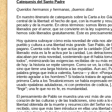
Catequesis del Santo Padre
Queridos hermanos y hermanas, ¡buenos días!
En nuestro itinerario de catequesis sobre la
Carta a los Gá
central de la libertad: el hecho de que, con la muerte y re
pecado y de la muerte. En otros términos: somos libres p
liberados por el amor, que se convierte en la ley suprema 
hemos sido liberados gratuitamente. Este es precisamente 
Hoy quisiera subrayar cómo esta novedad de vida nos abre
pueblo y cultura a una libertad más grande. San Pablo, de 
pagano. Cuenta solo «la fe que actúa por la caridad» (
Gal
5
liberado: esta es la fe activa por la caridad. Los detracto
atacaban por esta novedad, sosteniendo que él había tomad
todos”, minimizando las exigencias recibidas de su más est
de hoy: la historia se repite siempre. Como se ve, la críti
sino que tiene una larga historia a las espaldas. Aun así
palabra griega que indica valentía, fuerza— y dice: «Porq
intento agradar a los hombres? Si todavía tratara de agrad
primera Carta a los Tesalonicenses se había expresado en
usado «palabras aduladoras, ni con pretextos de codicia, 
“fingir”; una fe que no es fe, es mundanidad.
El pensamiento de Pablo se muestra una vez más de una pro
corazón de las culturas y de las tradiciones, sino solo a l
libertad obtenida de la muerte y resurrección del Señor no 
recibido, sino que más bien introduce en ellas una libertad