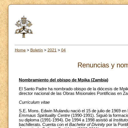
Home
>
Boletín
>
2021
>
04
Renuncias y nom
Nombramiento del obispo de Mpika (Zambia)
El Santo Padre ha nombrado obispo de la diócesis de Mpik
director nacional de las Obras Misionales Pontificias en Z
Currículum vitae
S.E. Mons. Edwin Mulandu nació el 15 de julio de 1969 en M
Emmaus Spirituality Centre
(1990-1991). Siguió la formació
su diploma (1991-1994). De 1994 a 1998 asistió al
Institu
bachillerato. Cuenta con el
Bachelor of Divinity
por la Pont