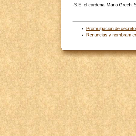
-S.E. el cardenal Mario Grech, 
Promulgación de decreto
Renuncias y nombramie