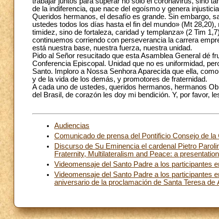
trabajar juntos para superar no sólo el coronavirus, sino t
de la indiferencia, que nace del egoísmo y genera injusticia
Queridos hermanos, el desafío es grande. Sin embargo, 
ustedes todos los días hasta el fin del mundo» (Mt 28,20), 
timidez, sino de fortaleza, caridad y templanza» (2 Tim 1
continuemos corriendo con perseverancia la carrera empren
está nuestra base, nuestra fuerza, nuestra unidad.
Pido al Señor resucitado que esta Asamblea General dé frut
Conferencia Episcopal. Unidad que no es uniformidad, per
Santo. Imploro a Nossa Senhora Aparecida que ella, como M
y de la vida de los demás, y promotores de fraternidad.
A cada uno de ustedes, queridos hermanos, hermanos Obispo
del Brasil, de corazón les doy mi bendición. Y, por favor, 
Audiencias
Comunicado de prensa del Pontificio Consejo de la 
Discurso de Su Eminencia el cardenal Pietro Parolin,
Fraternity, Multilateralism and Peace: a presentation o
Videomensaje del Santo Padre a los participantes en
Videomensaje del Santo Padre a los participantes e
aniversario de la proclamación de Santa Teresa de 