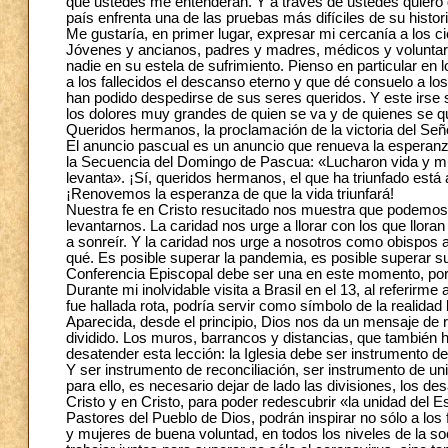
que ustedes me entenderán. Y a través de ustedes quiero 
país enfrenta una de las pruebas más difíciles de su histori
Me gustaría, en primer lugar, expresar mi cercanía a los ci
Jóvenes y ancianos, padres y madres, médicos y voluntari
nadie en su estela de sufrimiento. Pienso en particular e
a los fallecidos el descanso eterno y que dé consuelo a lo
han podido despedirse de sus seres queridos. Y este irse 
los dolores muy grandes de quien se va y de quienes se 
Queridos hermanos, la proclamación de la victoria del Señ
El anuncio pascual es un anuncio que renueva la espera
la Secuencia del Domingo de Pascua: «Lucharon vida y muert
levanta». ¡Sí, queridos hermanos, el que ha triunfado está 
¡Renovemos la esperanza de que la vida triunfará!
Nuestra fe en Cristo resucitado nos muestra que podemos
levantarnos. La caridad nos urge a llorar con los que llor
a sonreír. Y la caridad nos urge a nosotros como obispos
qué. Es posible superar la pandemia, es posible superar 
Conferencia Episcopal debe ser una en este momento, porq
Durante mi inolvidable visita a Brasil en el 13, al referi
fue hallada rota, podría servir como símbolo de la realida
Aparecida, desde el principio, Dios nos da un mensaje de 
dividido. Los muros, barrancos y distancias, que también 
desatender esta lección: la Iglesia debe ser instrumento de
Y ser instrumento de reconciliación, ser instrumento de un
para ello, es necesario dejar de lado las divisiones, los d
Cristo y en Cristo, para poder redescubrir «la unidad del E
Pastores del Pueblo de Dios, podrán inspirar no sólo a los 
y mujeres de buena voluntad, en todos los niveles de la soc