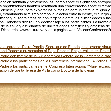
nción sanitaria y prevención, así como sobre el significado antropoló
os organizadores también resaltarán una conversación sobre el tema
ciencia y la fe) para explorar los puntos en común entre la religión y l
ar, examinando al mismo tiempo la relación entre la mente, el cuerpo y
 humano y buscará áreas de convergencia entre las humanidades y las 
pa Francisco dirigirá un videomensaje a los participantes. La invitació
de la salud y estudiantes de universidades pontificias y católicas d
el Dicasterio: www.cultura.va y en la página web: VaticanConference2
el cardenal Pietro Parolin, Secretario de Estado, en el evento virtual
m and Peace: a presentation of Pope Francis' Encyclical Letter "Fratelli 
Padre con motivo de la 58ª Asamblea General de la Conferencia Naci
dre a los participantes en la Conferencia Internacional "A Politics R
adre a los participantes en el Congreso Internacional "Mujer excepci
mación de Santa Teresa de Ávila como Doctora de la Iglesia