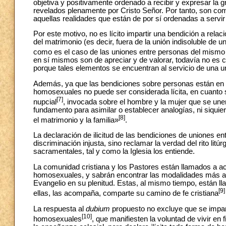
objetiva y positivamente ordenado a recibir y expresar la g
revelados plenamente por Cristo Señor. Por tanto, son comp
aquellas realidades que están de por sí ordenadas a servir
Por este motivo, no es lícito impartir una bendición a relac
del matrimonio (es decir, fuera de la unión indisoluble de u
como es el caso de las uniones entre personas del mismo
en sí mismos son de apreciar y de valorar, todavía no es ca
porque tales elementos se encuentran al servicio de una u
Además, ya que las bendiciones sobre personas están en r
homosexuales no puede ser considerada lícita, en cuanto s
[7]
nupcial
, invocada sobre el hombre y la mujer que se une
fundamento para asimilar o establecer analogías, ni siqui
[8]
el matrimonio y la familia»
.
La declaración de ilicitud de las bendiciones de uniones e
discriminación injusta, sino reclamar la verdad del rito li
sacramentales, tal y como la Iglesia los entiende.
La comunidad cristiana y los Pastores están llamados a ac
homosexuales, y sabrán encontrar las modalidades más ad
Evangelio en su plenitud. Estas, al mismo tiempo, están ll
[9]
ellas, las acompaña, comparte su camino de fe cristiana
La respuesta al
dubium
propuesto no excluye que se impart
[10]
homosexuales
, que manifiesten la voluntad de vivir en