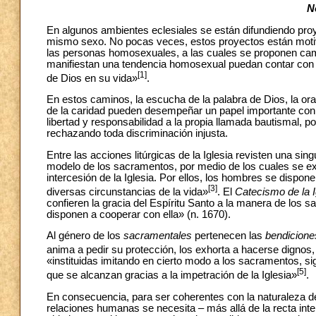
N
En algunos ambientes eclesiales se están difundiendo pro
mismo sexo. No pocas veces, estos proyectos están moti
las personas homosexuales, a las cuales se proponen camin
manifiestan una tendencia homosexual puedan contar con 
[1]
de Dios en su vida»
.
En estos caminos, la escucha de la palabra de Dios, la oraci
de la caridad pueden desempeñar un papel importante con el 
libertad y responsabilidad a la propia llamada bautismal, 
rechazando toda discriminación injusta.
Entre las acciones litúrgicas de la Iglesia revisten una sin
modelo de los sacramentos, por medio de los cuales se expr
intercesión de la Iglesia. Por ellos, los hombres se dispone
[3]
diversas circunstancias de la vida»
. El
Catecismo de la I
confieren la gracia del Espíritu Santo a la manera de los sa
disponen a cooperar con ella» (n. 1670).
Al género de los
sacramentales
pertenecen las
bendicione
anima a pedir su protección, los exhorta a hacerse dignos,
«instituidas imitando en cierto modo a los sacramentos, sig
[5]
que se alcanzan gracias a la impetración de la Iglesia»
.
En consecuencia, para ser coherentes con la naturaleza d
relaciones humanas se necesita – más allá de la recta inte