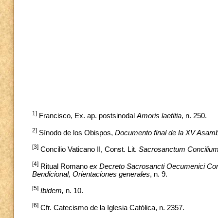
1]
Francisco, Ex. ap. postsinodal
Amoris laetitia
, n. 250.
2]
Sínodo de los Obispos,
Documento final de la XV Asamb
[3]
Concilio Vaticano II, Const. Lit.
Sacrosanctum Conciliu
[4]
Ritual Romano
ex Decreto Sacrosancti Oecumenici Concil
Bendicional, Orientaciones generales
, n. 9.
[5]
Ibidem,
n. 10.
[6]
Cfr. Catecismo de la Iglesia Católica, n. 2357.