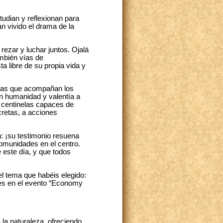
udian y reflexionan para
n vivido el drama de la
rezar y luchar juntos. Ojalá
mbién vías de
a libre de su propia vida y
sonas que acompañan los
on humanidad y valentía a
 centinelas capaces de
cretas, a acciones
n: ¡su testimonio resuena
comunidades en el centro.
 este día, y que todos
el tema que habéis elegido:
ntes en el evento “Economy
la naturaleza, ofreciendo