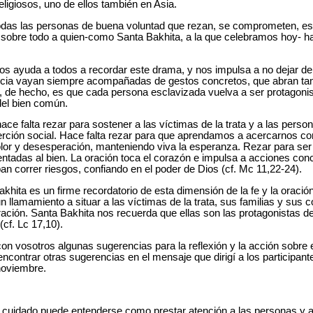
ligiosos, uno de ellos también en Asia.
das las personas de buena voluntad que rezan, se comprometen, est
y sobre todo a quien-como Santa Bakhita, a la que celebramos hoy- ha
os ayuda a todos a recordar este drama, y nos impulsa a no dejar de 
iencia vayan siempre acompañadas de gestos concretos, que abran ta
, de hecho, es que cada persona esclavizada vuelva a ser protagonist
del bien común.
hace falta rezar para sostener a las víctimas de la trata y a las per
erción social. Hace falta rezar para que aprendamos a acercarnos c
olor y desesperación, manteniendo viva la esperanza. Rezar para ser
ientadas al bien. La oración toca el corazón e impulsa a acciones con
an correr riesgos, confiando en el poder de Dios (cf. Mc 11,22-24).
khita es un firme recordatorio de esta dimensión de la fe y la oració
n llamamiento a situar a las víctimas de la trata, sus familias y sus 
ración. Santa Bakhita nos recuerda que ellas son las protagonistas de
cf. Lc 17,10).
on vosotros algunas sugerencias para la reflexión y la acción sobre 
 encontrar otras sugerencias en el mensaje que dirigí a los participa
noviembre.
cuidado puede entenderse como prestar atención a las personas y a 