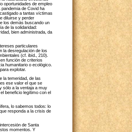
ndo oportunidades de empleo
La pandemia de Covid ha
castigado a tantas víctimas
e diluirse y perder
d de los demás buscando un
a de la solidaridad:
idad, bien administrada, da
tereses particulares
en la desregulación de los
ientales (cf. ibíd., 210).
en función de criterios
ia humanitario o ecológico.
ara explotar.
e la temeridad, de las
es ese valor el que se
 y sólo a la ventaja a muy
el beneficio legítimo con el
lifera, lo sabemos todos: lo
 que responda a la crisis de
intercesión de Santa
 estos momentos. Y