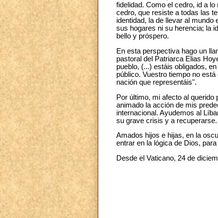
fidelidad. Como el cedro, id a l
cedro, que resiste a todas las 
identidad, la de llevar al mundo
sus hogares ni su herencia; la i
bello y próspero.
En esta perspectiva hago un lla
pastoral del Patriarca Elias Hoye
pueblo, (...) estáis obligados, 
público. Vuestro tiempo no está 
nación que representáis".
Por último, mi afecto al querido 
animado la acción de mis prede
internacional. Ayudemos al Líba
su grave crisis y a recuperarse
Amados hijos e hijas, en la oscu
entrar en la lógica de Dios, par
Desde el Vaticano, 24 de dicie