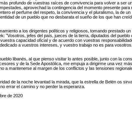
o más profundo de vuestras raíces de convivencia para volver a ser un
tempestades, aprovechad la contingencia del momento presente para 
 entero el perfume del respeto, la convivencia y el pluralismo, la de 
dentidad de un pueblo que no desbarata el sueño de los que han creíd
mamiento a los dirigentes políticos y religiosos, tomando prestado un
k: "Vosotros, jefes del país, jueces de la tierra, diputados del pueblo
en vuestra capacidad oficial y de acuerdo con vuestras responsabilidad
dedicado a vuestros intereses, y vuestro trabajo no es para vosotros,
pueblo libanés, al que pienso visitar lo antes posible, junto con la con
cesores y de la Sede Apostólica, me empuja a dirigirme una vez má
no a mantenerse al margen de los conflictos y las tensiones regional
.
ridad de la noche levantad la mirada, que la estrella de Belén os sirva
a no errar el camino y no perder la esperanza.
mbre de 2020