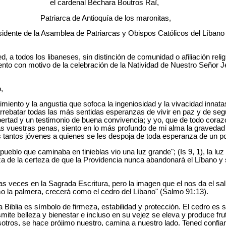
el cardenal Béchara Boutros Raï,
Patriarca de Antioquía de los maronitas,
idente de la Asamblea de Patriarcas y Obispos Católicos del Líbano
d, a todos los libaneses, sin distinción de comunidad o afiliación relig
ento con motivo de la celebración de la Natividad de Nuestro Señor Je
,
rimiento y la angustia que sofoca la ingeniosidad y la vivacidad innat
rebatar todas las más sentidas esperanzas de vivir en paz y de segui
ertad y un testimonio de buena convivencia; y yo, que de todo corazó
s vuestras penas, siento en lo más profundo de mi alma la gravedad
 tantos jóvenes a quienes se les despoja de toda esperanza de un po
pueblo que caminaba en tinieblas vio una luz grande"; (Is 9, 1), la lu
za de la certeza de que la Providencia nunca abandonará el Líbano y
 veces en la Sagrada Escritura, pero la imagen que el nos da el sa
omo la palmera, crecerá como el cedro del Líbano" (Salmo 91:13).
 Biblia es símbolo de firmeza, estabilidad y protección. El cedro es 
smite belleza y bienestar e incluso en su vejez se eleva y produce f
tros, se hace prójimo nuestro, camina a nuestro lado. Tened confia