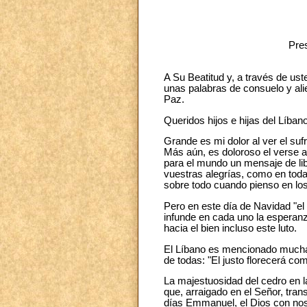
Pres
A Su Beatitud y, a través de uste
unas palabras de consuelo y ali
Paz.
Queridos hijos e hijas del Líbano
Grande es mi dolor al ver el suf
Más aún, es doloroso el verse ar
para el mundo un mensaje de lib
vuestras alegrías, como en toda
sobre todo cuando pienso en los
Pero en este día de Navidad "el 
infunde en cada uno la esperan
hacia el bien incluso este luto.
El Líbano es mencionado muchas
de todas: "El justo florecerá c
La majestuosidad del cedro en la
que, arraigado en el Señor, tran
días Emmanuel, el Dios con noso