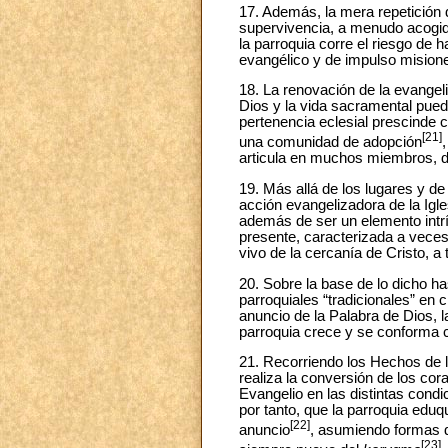
17. Además, la mera repetición d
supervivencia, a menudo acogido 
la parroquia corre el riesgo de 
evangélico y de impulso misione
18. La renovación de la evangel
Dios y la vida sacramental pued
pertenencia eclesial prescinde 
[21]
una comunidad de adopción
articula en muchos miembros, do
19. Más allá de los lugares y d
acción evangelizadora de la Igl
además de ser un elemento intríns
presente, caracterizada a veces
vivo de la cercanía de Cristo, 
20. Sobre la base de lo dicho ha
parroquiales “tradicionales” en 
anuncio de la Palabra de Dios, l
parroquia crece y se conforma c
21. Recorriendo los Hechos de l
realiza la conversión de los cor
Evangelio en las distintas condi
por tanto, que la parroquia eduq
[22]
anuncio
, asumiendo formas d
[23]