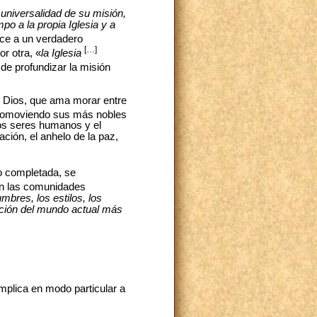
a universalidad de su misión,
o a la propia Iglesia y a
ce a un verdadero
[…]
or otra, «
la Iglesia
o de profundizar la misión
e Dios, que ama morar entre
promoviendo sus más nobles
 los seres humanos y el
ación, el anhelo de la paz,
do completada, se
 en las comunidades
mbres, los estilos, los
zación del mundo actual más
mplica en modo particular a