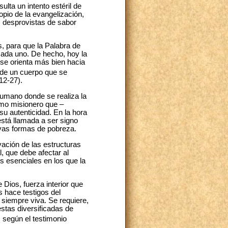
ulta un intento estéril de
opio de la evangelización,
as desprovistas de sabor
s, para que la Palabra de
cada uno. De hecho, hoy la
 se orienta más bien hacia
 de un cuerpo que se
12-27).
humano donde se realiza la
smo misionero que –
 su autenticidad. En la hora
está llamada a ser signo
evas formas de pobreza.
vación de las estructuras
, que debe afectar al
os esenciales en los que la
Dios, fuerza interior que
s hace testigos del
e siempre viva. Se requiere,
estas diversificadas de
 según el testimonio