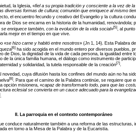
etud, la Iglesia, «
fiel a su propia tradición y consciente a la vez de l
s diversas formas de cultura; comunión que enriquece al mismo tiemp
ecto, el encuentro fecundo y creativo del Evangelio y la cultura
condu
bra de Dios se encarna en la historia de la humanidad, renovándola; p
[5]
se enriquece también, con la evolución de la vida social
»
, al punt
arla mejor en el tiempo en que vive.
bo
«
se hizo carne y habitó entre nosotros
» (Jn 1, 14). Esta Palabra d
[6]
iqueza
ha sido acogida en el mundo entero por diversos pueblos, 
eo de Dios, la dignidad de la vida de cada persona, la igualdad entre
ro de la única familia humana, el diálogo como instrumento de particip
[7]
ternidad y solidaridad, la tutela responsable de la creación
.
al novedad, cuya difusión hasta los confines del mundo aún no ha si
[8]
uelva
. Para que el camino de la Palabra continúe, se requiere que
da opción misionera, «
capaz de transformarlo todo, para que las costu
tructura eclesial se convierta en un cauce adecuado para la evangeli
]
.
II. La parroquia en el contexto contemporáneo
ue conduce naturalmente también a una reforma de las estructuras, i
da en torno a la Mesa de la Palabra y de la Eucaristía.