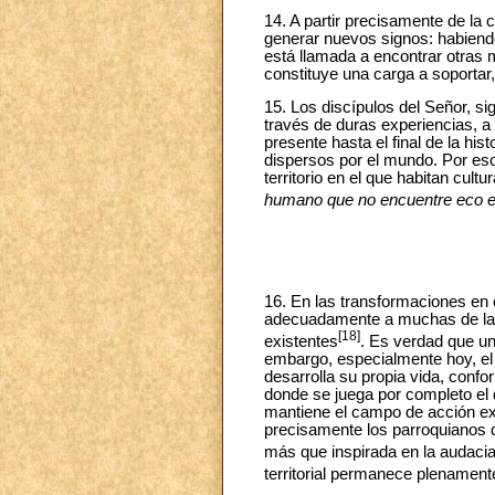
14. A partir precisamente de la 
generar nuevos signos: habiendo 
está llamada a encontrar otras 
constituye una carga a soportar
15. Los discípulos del Señor, s
través de duras experiencias, a
presente hasta el final de la hist
dispersos por el mundo. Por eso
territorio en el que habitan cult
humano que no encuentre eco e
16. En las transformaciones en 
adecuadamente a muchas de las e
[18]
existentes
. Es verdad que un
embargo, especialmente hoy, el 
desarrolla su propia vida, confor
donde se juega por completo el 
mantiene el campo de acción exc
precisamente los parroquianos 
más que inspirada en la audacia 
territorial permanece plenament