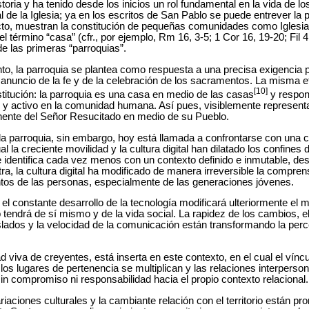
oria y ha tenido desde los inicios un rol fundamental en la vida de los
l de la Iglesia; ya en los escritos de San Pablo se puede entrever la pr
cto, muestran la constitución de pequeñas comunidades como Iglesia
l término “casa” (cfr., por ejemplo, Rm 16, 3-5; 1 Cor 16, 19-20; Fil 
e las primeras “parroquias”.
nto, la parroquia se plantea como respuesta a
una precisa exigencia p
l anuncio de la fe y de la celebración de los sacramentos. La misma e
[10]
stitución: la parroquia es una casa en medio de las casas
y respond
 y activo en la comunidad humana. Así pues, visiblemente representada
nente del Señor Resucitado en medio de su Pueblo.
e la parroquia, sin embargo, hoy está llamada a confrontarse con una c
la creciente movilidad y la cultura digital
han dilatado los confines 
se identifica cada vez menos con un contexto definido e inmutable, d
otra, la cultura digital ha modificado de manera irreversible la compr
ntos de las personas, especialmente de las generaciones jóvenes.
 el constante desarrollo de la tecnología modificará ulteriormente el 
endrá de sí mismo y de la vida social. La rapidez de los cambios, 
traslados y la velocidad de la comunicación están transformando la per
viva de creyentes, está inserta en este contexto, en el cual el vínculo
os lugares de pertenencia se multiplican y las relaciones interperson
sin compromiso ni responsabilidad hacia el propio contexto relacional.
iaciones culturales y la cambiante relación con el territorio están pr