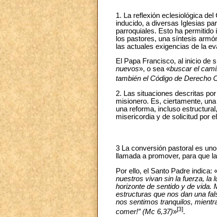
1. La reflexión eclesiológica de
inducido, a diversas Iglesias p
parroquiales. Esto ha permitido 
los pastores, una síntesis armó
las actuales exigencias de la ev
El Papa Francisco, al inicio de s
nuevos
», o sea «
buscar el cami
también el Código de Derecho Ca
2. Las situaciones descritas po
misionero. Es, ciertamente, una
una reforma, incluso estructural
misericordia y de solicitud por e
3 La conversión pastoral es un
llamada a promover, para que l
Por ello, el Santo Padre indica: 
nuestros vivan sin la fuerza, la
horizonte de sentido y de vida.
estructuras que nos dan una fa
nos sentimos tranquilos, mientr
[3]
comer!” (Mc 6,37)
»
.