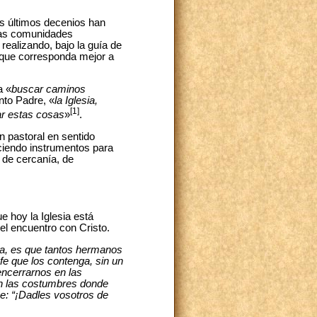
los últimos decenios han
 las comunidades
realizando, bajo la guía de
, que corresponda mejor a
a «
buscar caminos
anto Padre, «
la Iglesia,
[1]
ar estas cosas
»
.
n pastoral en sentido
eciendo instrumentos para
 de cercanía, de
e hoy la Iglesia está
l encuentro con Cristo.
ia, es que tantos hermanos
 fe que los contenga, sin un
encerrarnos en las
en las costumbres donde
se: “¡Dadles vosotros de