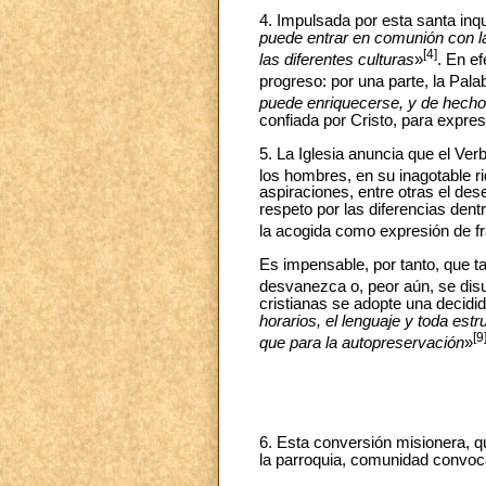
4. Impulsada por esta santa inqui
puede entrar en comunión con la
[4]
las diferentes culturas
»
. En ef
progreso: por una parte, la Pala
puede enriquecerse, y de hecho 
confiada por Cristo, para expres
5. La Iglesia anuncia que el Ver
los hombres, en su inagotable r
aspiraciones, entre otras el des
respeto por las diferencias dent
la acogida como expresión de fra
Es impensable, por tanto, que t
desvanezca o, peor aún, se dis
cristianas se adopte una decidi
horarios, el lenguaje y toda es
[9
que para la autopreservación
»
6. Esta conversión misionera, q
la parroquia, comunidad convoca