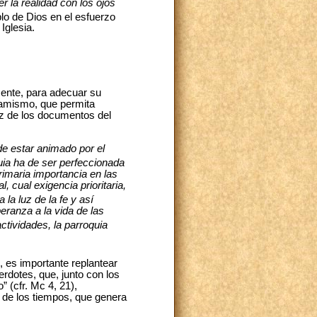
r la realidad con los ojos
blo de Dios en el esfuerzo
Iglesia.
sente, para adecuar su
inamismo, que permita
uz de los documentos del
de estar animado por el
uia ha de ser perfeccionada
rimaria importancia en las
, cual exigencia prioritaria,
 la luz de la fe y así
ranza a la vida de las
ctividades, la parroquia
, es importante replantear
erdotes, que, junto con los
” (cfr. Mc 4, 21),
 de los tiempos, que genera