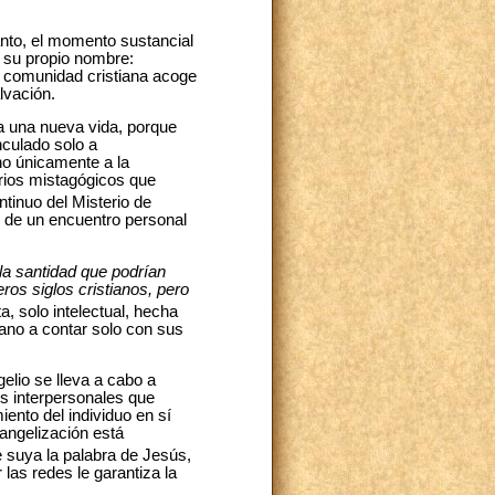
anto, el momento sustancial
e su propio nombre:
la comunidad cristiana acoge
lvación.
ra una nueva vida, porque
nculado solo a
ino únicamente a la
arios mistagógicos que
tinuo del Misterio de
és de un encuentro personal
 la santidad que podrían
ros siglos cristianos, pero
a, solo intelectual, hecha
ano a contar solo con sus
elio se lleva a cabo a
s interpersonales que
ento del individuo en sí
angelización está
e suya la palabra de Jesús,
 las redes le garantiza la