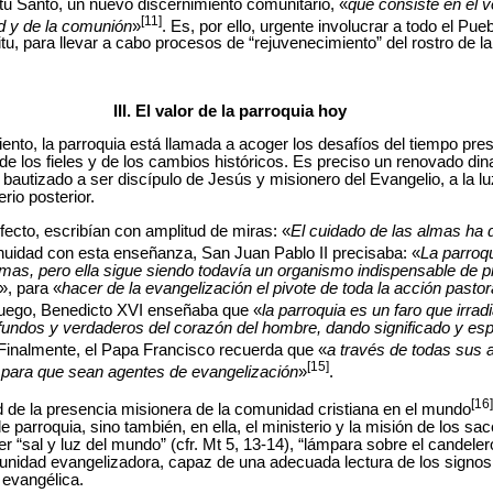
itu Santo, un nuevo discernimiento comunitario, «
que consiste en el ve
[11]
ad y de la comunión
»
. Es, por ello, urgente involucrar a todo el Pue
itu, para llevar a cabo procesos de “rejuvenecimiento” del rostro de la 
III. El valor de la parroquia hoy
iento, la parroquia está llamada a acoger los desafíos del tiempo pre
s de los fieles y de los cambios históricos. Es preciso un renovado d
 bautizado a ser discípulo de Jesús y misionero del Evangelio, a la l
rio posterior.
fecto, escribían con amplitud de miras: «
El cuidado de las almas ha 
inuidad con esta enseñanza, San Juan Pablo II precisaba: «
La parroq
mas, pero ella sigue siendo todavía un organismo indispensable de p
», para
«
hacer de la evangelización el pivote de toda la acción pastoral
Luego, Benedicto XVI enseñaba que «
la parroquia es un faro que irradia
undos y verdaderos del corazón del hombre, dando significado y espe
 Finalmente, el Papa Francisco recuerda que «
a través de todas sus a
[15]
 para que sean agentes de evangelización
»
.
[16]
d de la presencia misionera de la comunidad cristiana en el mundo
 parroquia, sino también, en ella, el ministerio y la misión de los sac
ser “sal y luz del mundo” (cfr. Mt 5, 13-14), “lámpara sobre el candelero
unidad evangelizadora, capaz de una adecuada lectura de los signos
 evangélica.