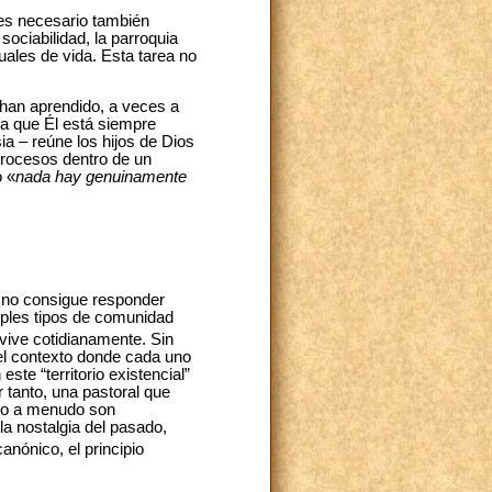
 es necesario también
ociabilidad, la parroquia
ales de vida. Esta tarea no
 han aprendido, a veces a
za que Él está siempre
sia – reúne los hijos de Dios
procesos dentro de un
o «
nada hay genuinamente
, no consigue responder
iples tipos de comunidad
 vive cotidianamente. Sin
 el contexto donde cada uno
ste “territorio existencial”
 tanto, una pastoral que
ndo a menudo son
a nostalgia del pasado,
anónico, el principio