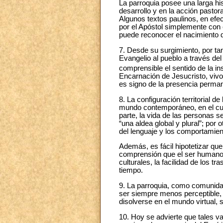
La parroquia posee una larga hist
desarrollo y en la acción pastora
Algunos textos paulinos, en efe
por el Apóstol simplemente con e
puede reconocer el nacimiento d
7. Desde su surgimiento, por ta
Evangelio al pueblo a través de
comprensible el sentido de la in
Encarnación de Jesucristo, vivo
es signo de la presencia perma
8. La configuración territorial d
mundo contemporáneo, en el cual 
parte, la vida de las personas 
“una aldea global y plural”; por 
del lenguaje y los comportamie
Además, es fácil hipotetizar que
comprensión que el ser humano t
culturales, la facilidad de los 
tiempo.
9. La parroquia, como comunidad 
ser siempre menos perceptible, l
disolverse en el mundo virtual, 
10. Hoy se advierte que tales var