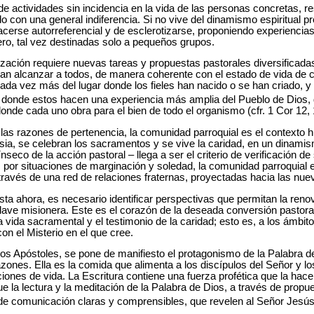
e actividades sin incidencia en la vida de las personas concretas, res
con una general indiferencia. Si no vive del dinamismo espiritual pr
hacerse autorreferencial y de esclerotizarse, proponiendo experienci
ro, tal vez destinadas solo a pequeños grupos.
ización requiere nuevas tareas y propuestas pastorales diversificada
an alcanzar a todos, de manera coherente con el estado de vida de 
cada vez más del lugar donde los fieles han nacido o se han criado, y
, donde estos hacen una experiencia más amplia del Pueblo de Dios,
nde cada uno obra para el bien de todo el organismo (cfr. 1 Cor 12, 
e las razones de pertenencia, la comunidad parroquial es el contexto 
esia, se celebran los sacramentos y se vive la caridad, en un dinami
eco de la acción pastoral – llega a ser el criterio de verificación de
 por situaciones de marginación y soledad, la comunidad parroquial 
a través de una red de relaciones fraternas, proyectadas hacia las nu
sta ahora, es necesario identificar perspectivas que permitan la reno
clave misionera. Este es el corazón de la deseada conversión pastoral
a vida sacramental y el testimonio de la caridad; esto es, a los ámbit
on el Misterio en el que cree.
os Apóstoles, se pone de manifiesto el protagonismo de la Palabra de 
azones. Ella es la comida que alimenta a los discípulos del Señor y lo
ciones de vida. La Escritura contiene una fuerza profética que la hac
ue la lectura y la meditación de la Palabra de Dios, a través de propu
e comunicación claras y comprensibles, que revelen al Señor Jesús