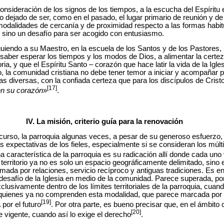
consideración de los signos de los tiempos, a la escucha del Espíritu
dejado de ser, como en el pasado, el lugar primario de reunión y de s
modalidades de cercanía y de proximidad respecto a las formas habitu
, sino un desafío para ser acogido con entusiasmo.
iguiendo a su Maestro, en la escuela de los Santos y de los Pastores,
 saber esperar los tiempos y los modos de Dios, a alimentar la certe
oria, y que el Espíritu Santo – corazón que hace latir la vida de la Igle
, la comunidad cristiana no debe tener temor a iniciar y acompañar 
uras diversas, con la confiada certeza que para los discípulos de Crist
[17]
n su corazón
»
.
IV. La misión, criterio guía para la renovación
curso, la parroquia algunas veces, a pesar de su generoso esfuerzo
xpectativas de los fieles, especialmente si se consideran los múlt
a característica de la parroquia es su radicación allí donde cada uno
territorio ya no es solo un espacio geográficamente delimitado, sino
mada por relaciones, servicio recíproco y antiguas tradiciones. Es en e
desafío de la Iglesia en medio de la comunidad. Parece superada, por
lusivamente dentro de los límites territoriales de la parroquia, cua
quienes ya no comprenden esta modalidad, que parece marcada por l
[19]
por el futuro
. Por otra parte, es bueno precisar que, en el ámbito c
[20]
e vigente, cuando así lo exige el derecho
.