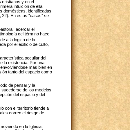
 cristianos y en el
imera intuición de ella.
s domésticas, identificadas
4, 22). En estas “casas” se
astoral: acercar el
timología del término hace
e a la lógica de la
 por el edificio de culto,
aracterística peculiar del
de la existencia. Por una
esenvolviéndose más bien en
ensión tanto del espacio como
modo de pensar y la
el sucederse de los modelos
cepción del espacio y del
 con el territorio tiende a
ales corren el riesgo de
omoviendo en la Iglesia,