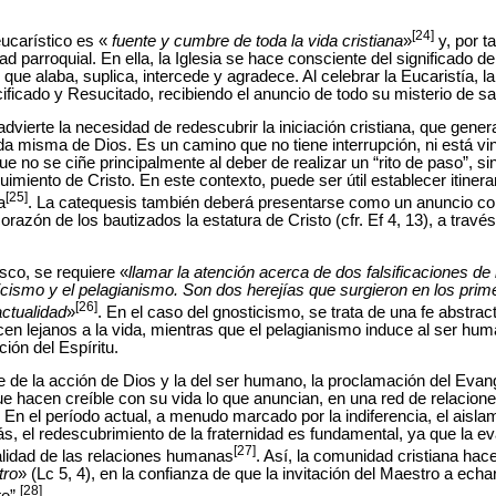
[24]
eucarístico es «
fuente y cumbre de toda la vida cristiana
»
y, por t
ad parroquial. En ella, la Iglesia se hace consciente del significado d
ue alaba, suplica, intercede y agradece. Al celebrar la Eucaristía, 
ificado y Resucitado, recibiendo el anuncio de todo su misterio de sa
advierte la necesidad de redescubrir la iniciación cristiana, que gene
vida misma de Dios. Es un camino que no tiene interrupción, ni está vi
e no se ciñe principalmente al deber de realizar un “rito de paso”, s
imiento de Cristo. En este contexto, puede ser útil establecer itiner
[25]
a
. La catequesis también deberá presentarse como un anuncio con
corazón de los bautizados la estatura de Cristo (cfr. Ef 4, 13), a trav
co, se requiere «
llamar la atención acerca de dos falsificaciones de
cismo y el pelagianismo. Son dos herejías que surgieron en los prime
[26]
ctualidad
»
. En el caso del gnosticismo, se trata de una fe abstract
n lejanos a la vida, mientras que el pelagianismo induce al ser hum
ión del Espíritu.
e de la acción de Dios y la del ser humano, la proclamación del Evang
 hacen creíble con su vida lo que anuncian, en una red de relacione
n el período actual, a menudo marcado por la indiferencia, el aislami
, el redescubrimiento de la fraternidad es fundamental, ya que la ev
[27]
alidad de las relaciones humanas
. Así, la comunidad cristiana hac
tro
» (Lc 5, 4), en la confianza de que la invitación del Maestro a echar
[28]