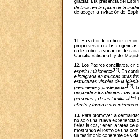
gracias a la presencia del Espír
de Dios, en la óptica de la unid
de acoger la invitación del Espír
11. En virtud de dicho discernim
propio servicio a las exigencia
redescubrir la vocación de cada
Concilio Vaticano II y del Magiste
12. Los Padres conciliares, en e
[12]
espíritu misionero
»
. En cont
e integrada en muchas otras for
estructuras visibles de la Iglesia
[13]
preminente y privilegiada
»
. 
responde a los deseos más prof
[14]
personas y de las familias
»
.
alienta y forma a sus miembros
13. Para promover la centralida
no solo una nueva experiencia de
fieles laicos, tienen la tarea de 
mostrando el rostro de una com
un testimonio coherente de vida