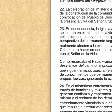
siempre nuevo del
kerygma
.
22. La celebración del misterio 
de la constitución de la comunid
convocación del Pueblo de Dios q
la presencia viva del Señor Cruc
23. En consecuencia, la Iglesia 
se inserta en el misterio de la 
celebraciones o a eventos, porqu
perspectiva del permanente segu
realmente afecten a la existenci
Cristo, para hacer crecer en el 
con el Señor de la vida.
Como recordaba el Papa Francis
desviarnos del camino: el gnosti
que siguen teniendo alarmante a
de conocimientos que permanece
propias fuerzas, ignorando la acc
24. En el misterioso entrelazars
través de hombres y mujeres que
generan confianza y esperanza. E
mismo y el rechazo de los demás
estrechamente vinculada a la c
que impulsa a «
remar mar aden