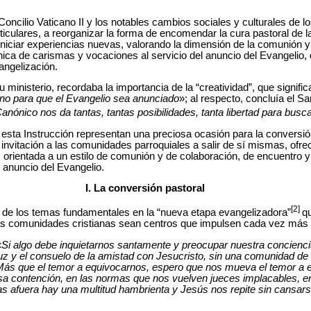
l Concilio Vaticano II y los notables cambios sociales y culturales de 
articulares, a reorganizar la forma de encomendar la cura pastoral de
iniciar experiencias nuevas, valorando la dimensión de la comunión y 
nica de carismas y vocaciones al servicio del anuncio del Evangelio
angelización.
u ministerio, recordaba la importancia de la “creatividad”, que signific
no para que el Evangelio sea anunciado
»; al respecto, concluía el S
nónico nos da tantas, tantas posibilidades, tanta libertad para busc
r esta Instrucción representan una preciosa ocasión para la conversió
 invitación a las comunidades parroquiales a salir de sí mismas, ofr
, orientada a un estilo de comunión y de colaboración, de encuentro y
l anuncio del Evangelio.
I. La conversión pastoral
[2]
o de los temas fundamentales en la “nueva etapa evangelizadora”
qu
as comunidades cristianas sean centros que impulsen cada vez más e
«
Si algo debe inquietarnos santamente y preocupar nuestra concienc
 luz y el consuelo de la amistad con Jesucristo, sin una comunidad de
 Más que el temor a equivocarnos, espero que nos mueva el temor a 
lsa contención, en las normas que nos vuelven jueces implacables, 
as afuera hay una multitud hambrienta y Jesús nos repite sin cansar