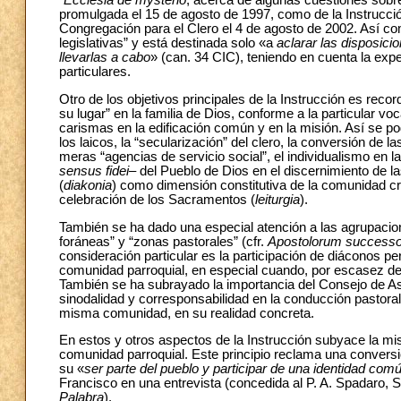
“
Ecclesia de mysterio
, acerca de algunas cuestiones sobre 
promulgada el 15 de agosto de 1997, como de la Instrucción
Congregación para el Clero el 4 de agosto de 2002. Así co
legislativas” y está destinada solo «a
aclarar las disposici
llevarlas a cabo
» (can. 34 CIC), teniendo en cuenta la expe
particulares.
Otro de los objetivos principales de la Instrucción es reco
su lugar” en la familia de Dios, conforme a la particular v
carismas en la edificación común y en la misión. Así se podr
los laicos, la “secularización” del clero, la conversión de 
meras “agencias de servicio social”, el individualismo en la
sensus fidei–
del Pueblo de Dios en el discernimiento de la
(
diakonia
) como dimensión constitutiva de la comunidad cri
celebración de los Sacramentos (
leiturgia
).
También se ha dado una especial atención a las agrupacio
foráneas” y “zonas pastorales” (cfr.
Apostolorum success
consideración particular es la participación de diáconos p
comunidad parroquial, en especial cuando, por escasez de 
También se ha subrayado la importancia del Consejo de A
sinodalidad y corresponsabilidad en la conducción pastoral,
misma comunidad, en su realidad concreta.
En estos y otros aspectos de la Instrucción subyace la misió
comunidad parroquial. Este principio reclama una convers
su «
ser parte del pueblo y participar de una identidad com
Francisco en una entrevista (concedida al P. A. Spadaro, S
Palabra
).