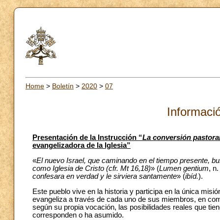
Home
>
Boletín
>
2020
>
07
Informació
Presentación de la Instrucción “
La conversión pastora
evangelizadora de la Iglesia”
«
El nuevo Israel, que caminando en el tiempo presente, bu
como Iglesia de Cristo (cfr. Mt 16,18)
» (
Lumen gentium
, n
confesara en verdad y le sirviera santamente
» (
ibíd.
).
Este pueblo vive en la historia y participa en la única misió
evangeliza a través de cada uno de sus miembros, en co
según su propia vocación, las posibilidades reales que ti
corresponden o ha asumido.