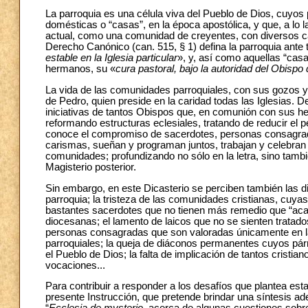
La parroquia es una célula viva del Pueblo de Dios, cuyos p
domésticas o “casas”, en la época apostólica, y que, a lo la
actual, como una comunidad de creyentes, con diversos ca
Derecho Canónico (can. 515, § 1) defina la parroquia ante
estable en la Iglesia particular
», y, así como aquellas “casa
hermanos, su «
cura pastoral, bajo la autoridad del Obisp
La vida de las comunidades parroquiales, con sus gozos y
de Pedro, quien preside en la caridad todas las Iglesias. 
iniciativas de tantos Obispos que, en comunión con sus h
reformando estructuras eclesiales, tratando de reducir el 
conoce el compromiso de sacerdotes, personas consagradas
carismas, sueñan y programan juntos, trabajan y celebran j
comunidades; profundizando no sólo en la letra, sino tambié
Magisterio posterior.
Sin embargo, en este Dicasterio se perciben también las 
parroquia; la tristeza de las comunidades cristianas, cuya
bastantes sacerdotes que no tienen más remedio que “aca
diocesanas; el lamento de laicos que no se sienten trata
personas consagradas que son valoradas únicamente en la
parroquiales; la queja de diáconos permanentes cuyos párr
el Pueblo de Dios; la falta de implicación de tantos crist
vocaciones...
Para contribuir a responder a los desafíos que plantea esta
presente Instrucción, que pretende brindar una síntesis adec