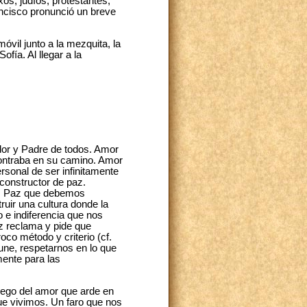
os, judíos, protestantes,
ancisco pronunció un breve
vil junto a la mezquita, la
ofía. Al llegar a la
dor y Padre de todos. Amor
contraba en su camino. Amor
rsonal de ser infinitamente
 constructor de paz.
az. Paz que debemos
ruir una cultura donde la
 e indiferencia que nos
z reclama y pide que
co método y criterio (cf.
une, respetarnos en lo que
ente para las
fuego del amor que arde en
ue vivimos. Un faro que nos