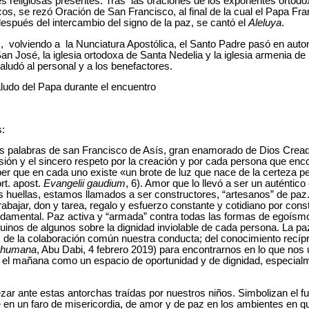
 religiosas presentes. Tras las oraciones de los exponentes ortodox
s, se rezó Oración de San Francisco, al final de la cual el Papa Fr
 después del intercambio del signo de la paz, se cantó el
Aleluya
.
, volviendo a la Nunciatura Apostólica, el Santo Padre pasó en automó
San José, la iglesia ortodoxa de Santa Nedelia y la iglesia armenia de S
saludó al personal y a los benefactores.
ludo del Papa durante el encuentro
:
s palabras de san Francisco de Asís, gran enamorado de Dios Crea
ión y el sincero respeto por la creación y por cada persona que en
er que en cada uno existe «un brote de luz que nace de la certeza pe
rt. apost.
Evangelii gaudium
,
6). Amor que lo llevó a ser un auténtico
s huellas, estamos llamados a ser constructores, “artesanos” de p
abajar, don y tarea, regalo y esfuerzo constante y cotidiano por const
damental. Paz activa y “armada” contra todas las formas de egoísmo
inos de algunos sobre la dignidad inviolable de cada persona. La pa
de la colaboración común nuestra conducta; del conocimiento recípro
d humana
, Abu Dabi, 4 febrero 2019) para encontrarnos en lo que nos 
 el mañana como un espacio de oportunidad y de dignidad, especialm
zar ante estas antorchas traídas por nuestros niños. Simbolizan el 
 en un faro de misericordia, de amor y de paz en los ambientes en q