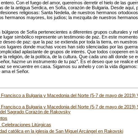
 entero. Con el fuego del amor, queremos derretir el hielo de las gue
nas de la antigua Serdica, en Sofía, corazón de Bulgaria. Desde aquí,
confesiones religiosas: Santa Nedelia, de nuestros hermanos ortodoxo
tros hermanos mayores, los judíos; la mezquita de nuestros hermano
os búlgaros de Sofía pertenecientes a diferentes grupos culturales y r
ste lugar simbólico represente un testimonio de paz. En este moment
e deseo de paz: que la paz se extienda por toda la tierra, en nuestr
os lugares donde muchas voces han sido silenciadas por las guerras
complicidad aplastante de grupos de interés. Que todos cooperen en la
 la religión, de la política, de la cultura. Que cada uno allí donde se 
“Señor, hazme un instrumento de tu paz”. Es el deseo que se realice 
la paz se encuentre en casa. Sigamos su anhelo y con la vida digamos
e ama el Señor.
a Francisco a Bulgaria y Macedonia del Norte (5-7 de mayo de 2019) V
a Francisco a Bulgaria y Macedonia del Norte (5-7 de mayo de 2019)
a del Sagrado Corazón de Rakovsky
ntos
s Celebraciones Litúrgicas
ad católica en la iglesia de San Miguel Arcángel en Rakovski