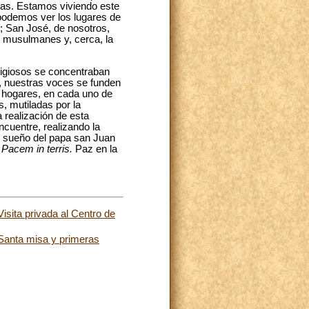
rras. Estamos viviendo este
 podemos ver los lugares de
s; San José, de nosotros,
s musulmanes y, cerca, la
eligiosos se concentraban
o, nuestras voces se funden
os hogares, en cada uno de
, mutiladas por la
 realización de esta
encuentre, realizando la
el sueño del papa san Juan
:
Pacem in terris.
Paz en la
isita privada al Centro de
 Santa misa y primeras