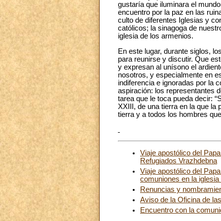
gustaría que iluminara el mundo
encuentro por la paz en las rui
culto de diferentes Iglesias y 
católicos; la sinagoga de nues
iglesia de los armenios.
En este lugar, durante siglos, l
para reunirse y discutir. Que e
y expresan al unísono el ardient
nosotros, y especialmente en es
indiferencia e ignoradas por la 
aspiración: los representantes de
tarea que le toca pueda decir: 
XXIII, de una tierra en la que 
tierra y a todos los hombres qu
Viaje apostólico del Pap
Refugiados Vrazhdebna
Viaje apostólico del Pap
comuniones en la iglesi
Renuncias y nombramie
Aviso de la Oficina de la
Encuentro con la comunid