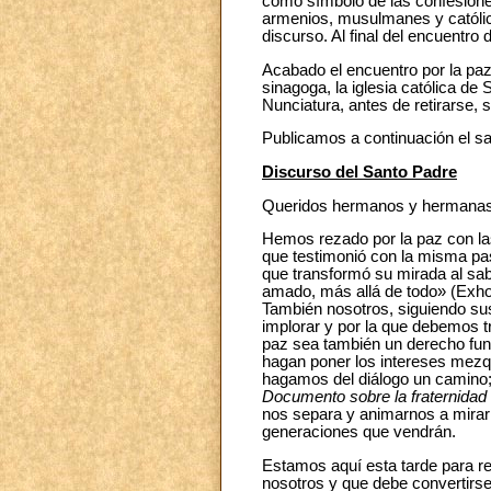
como símbolo de las confesiones
armenios, musulmanes y católico
discurso. Al final del encuentro
Acabado el encuentro por la paz
sinagoga, la iglesia católica de 
Nunciatura, antes de retirarse, 
Publicamos a continuación el sa
Discurso del Santo Padre
Queridos hermanos y hermanas
Hemos rezado por la paz con la
que testimonió con la misma pas
que transformó su mirada al sab
amado, más allá de todo» (Exho
También nosotros, siguiendo su
implorar y por la que debemos tr
paz sea también un derecho fun
hagan poner los intereses mezqu
hagamos del diálogo un camino; 
Documento sobre la fraternida
nos separa y animarnos a mirar
generaciones que vendrán.
Estamos aquí esta tarde para re
nosotros y que debe convertirse