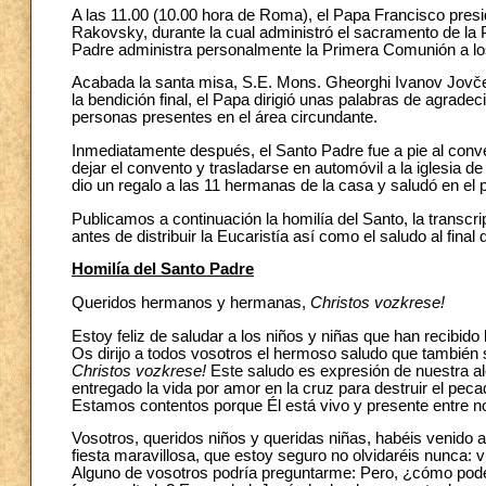
A las 11.00 (10.00 hora de Roma), el Papa Francisco presid
Rakovsky, durante la cual administró el sacramento de la
Padre administra personalmente la Primera Comunión a los 
Acabada la santa misa, S.E. Mons. Gheorghi Ivanov Jovčev,
la bendición final, el Papa dirigió unas palabras de agradec
personas presentes en el área circundante.
Inmediatamente después, el Santo Padre fue a pie al conve
dejar el convento y trasladarse en automóvil a la iglesia 
dio un regalo a las 11 hermanas de la casa y saludó en el 
Publicamos a continuación la homilía del Santo, la transcrip
antes de distribuir la Eucaristía así como el saludo al final
Homilía del Santo Padre
Queridos hermanos y hermanas,
Christos vozkrese!
Estoy feliz de saludar a los niños y niñas que han recibi
Os dirijo a todos vosotros el hermoso saludo que también 
Christos vozkrese!
Este saludo es expresión de nuestra al
entregado la vida por amor en la cruz para destruir el pec
Estamos contentos porque Él está vivo y presente entre n
Vosotros, queridos niños y queridas niñas, habéis venido aq
fiesta maravillosa, que estoy seguro no olvidaréis nunca: 
Alguno de vosotros podría preguntarme: Pero, ¿cómo pode