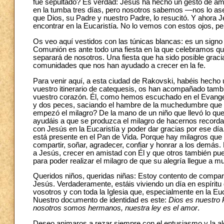
fue sepultado? Es verdad: Jesús ha hecho un gesto de am
en la tumba tres días, pero nosotros sabemos —nos lo ase
que Dios, su Padre y nuestro Padre, lo resucitó. Y ahora 
encontrar en la Eucaristía. No lo vemos con estos ojos, per
Os veo aquí vestidos con las túnicas blancas: es un signo
Comunión es ante todo una fiesta en la que celebramos q
separará de nosotros. Una fiesta que ha sido posible graci
comunidades que nos han ayudado a crecer en la fe.
Para venir aquí, a esta ciudad de Rakovski, habéis hecho
vuestro itinerario de catequesis, os han acompañado tambi
vuestro corazón. Él, como hemos escuchado en el Evangel
y dos peces, saciando el hambre de la muchedumbre que 
empezó el milagro? De la mano de un niño que llevó lo que
ayudáis a que se produzca el milagro de hacernos recorda
con Jesús en la Eucaristía y poder dar gracias por ese dí
está presente en el Pan de Vida. Porque hay milagros que
compartir, soñar, agradecer, confiar y honrar a los demás
a Jesús, crecer en amistad con Él y que otros también pued
para poder realizar el milagro de que su alegría llegue a 
Queridos niños, queridas niñas: Estoy contento de compar
Jesús. Verdaderamente, estáis viviendo un día en espíritu d
vosotros y con toda la Iglesia que, especialmente en la Eu
Nuestro documento de identidad es este:
Dios es nuestro 
nosotros somos hermanos, nuestra ley es el amor
.
Deseo animaros a rezar siempre con el entusiasmo y la al