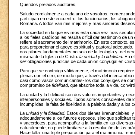
Queridos prelados auditores,
Saludo cordialmente a cada uno de vosotros, comenzando 
participan en este encuentro: los funcionarios, los abogad
Romana. A todos van mis mejores y más sinceros deseos p
La sociedad en la que vivimos está cada vez más seculariz
a los fieles católicos les resulta difícil dar testimonio de 
refiere al sacramento del matrimonio. En este contexto, es
para proporcionar el apoyo espiritual y pastoral adecuado. E
dos pilares fundamentales no solo de la teología y del der
misma de la Iglesia de Cristo:
la unidad y la fidelidad.
En ef
ser
obligaciones jurídicas de cada unión conyugal en Cristo
Para que se contraiga válidamente, el matrimonio requier
plenas con el otro, de modo que, a través del intercambio 
casi como vasos comunicantes- los dos cónyuges se convi
compromiso de
fidelidad
, que absorbe toda la vida, conv
La unidad y la fidelidad son dos valores importantes y nece
interpersonales y sociales. Todos somos conscientes de lo
incumplidas, la falta de fidelidad a la palabra dada y a l
La unidad y la fidelidad
. Estos dos bienes irrenunciables y 
adecuadamente a los futuros esposos, sino que solicitan ta
y sacerdotes, para acompañar a la familia en las diversas 
naturalmente, no puede limitarse a la resolución de las pr
Hace falta una triple preparación para el matrimonio: rem