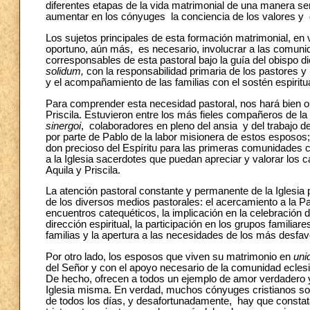
diferentes etapas de la vida matrimonial de una manera se
aumentar en los cónyuges la conciencia de los valores y
Los sujetos principales de esta formación matrimonial, en v
oportuno, aún más, es necesario, involucrar a las comuni
corresponsables de esta pastoral bajo la guía del obispo d
solidum,
con la responsabilidad primaria de los pastores y
y el acompañamiento de las familias con el sostén espiritua
Para comprender esta necesidad pastoral, nos hará bien ob
Priscila. Estuvieron entre los más fieles compañeros de l
sinergoi
, colaboradores en pleno del ansia y del trabajo 
por parte de Pablo de la labor misionera de estos esposo
don precioso del Espíritu para las primeras comunidades c
a la Iglesia sacerdotes que puedan apreciar y valorar los 
Aquila y Priscila.
La atención pastoral constante y permanente de la Iglesia p
de los diversos medios pastorales: el acercamiento a la P
encuentros catequéticos, la implicación en la celebración 
dirección espiritual, la participación en los grupos familiare
familias y la apertura a las necesidades de los más desfav
Por otro lado, los esposos que viven su matrimonio en
uni
del Señor y con el apoyo necesario de la comunidad eclesia
De hecho, ofrecen a todos un ejemplo de amor verdadero y
Iglesia misma. En verdad, muchos cónyuges cristianos son 
de todos los días, y desafortunadamente, hay que constatar