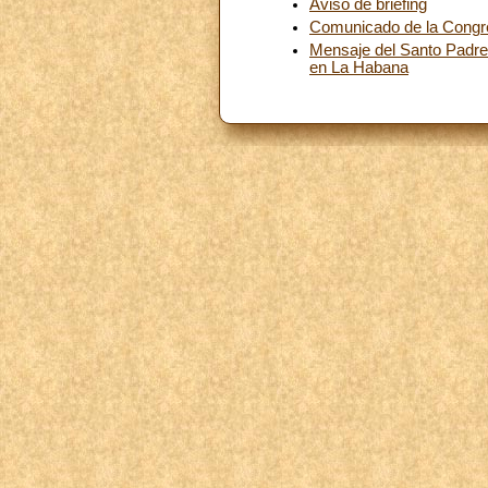
Aviso de briefing
Comunicado de la Congre
Mensaje del Santo Padre F
en La Habana