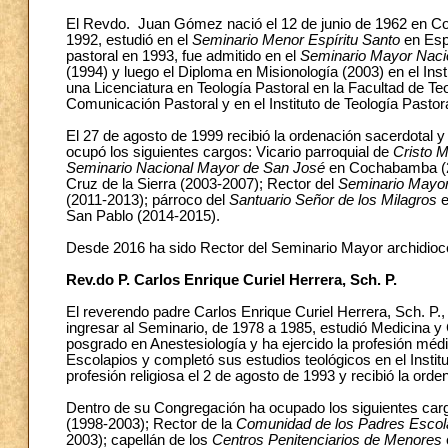
El Revdo. Juan Gómez nació el 12 de junio de 1962 en Com
1992, estudió en el
Seminario Menor Espíritu Santo
en Esp
pastoral en 1993, fue admitido en el
Seminario Mayor Naci
(1994) y luego el Diploma en Misionología (2003) en el In
una Licenciatura en Teología Pastoral en la Facultad de 
Comunicación Pastoral y en el Instituto de Teología Pasto
El 27 de agosto de 1999 recibió la ordenación sacerdotal y
ocupó los siguientes cargos: Vicario parroquial de
Cristo M
Seminario Nacional Mayor de San José
en Cochabamba (20
Cruz de la Sierra (2003-2007); Rector del
Seminario Mayor
(2011-2013); párroco del
Santuario Señor de los Milagros
e
San Pablo (2014-2015).
Desde 2016 ha sido Rector del Seminario Mayor archidioc
Rev.do P. Carlos Enrique Curiel Herrera, Sch. P.
El reverendo padre Carlos Enrique Curiel Herrera, Sch. P.,
ingresar al Seminario, de 1978 a 1985, estudió Medicina y 
posgrado en Anestesiología y ha ejercido la profesión méd
Escolapios y completó sus estudios teológicos en el Instit
profesión religiosa el 2 de agosto de 1993 y recibió la ord
Dentro de su Congregación ha ocupado los siguientes carg
(1998-2003); Rector de la
Comunidad de los Padres Escol
2003); capellán de los
Centros Penitenciarios de Menores