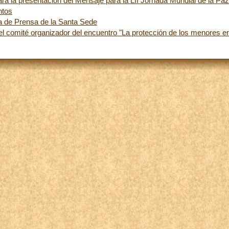
ra la presentación del Mensaje para la LII Jornada Mundial de la Paz
ntos
a de Prensa de la Santa Sede
l comité organizador del encuentro "La protección de los menores en 