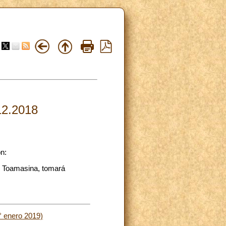
.12.2018
n:
de Toamasina, tomará
° enero 2019)