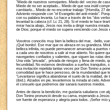
"Miedo de nuestros semejantes. Miedo del vecino de casa... 
Miedo de no ser aceptado... Miedo de que sea inútil com
cambiarlo... Miedo de no encontrar trabajo "(
Homilía,
27 de 
Adviento responde con "el Evangelio del anti-miedo". Porqu
con su palabra levanta. Lo hace a través de los "dos verbo
levantad la cabeza (cf. Lc 21, 28). Si el miedo te hace tirart
mirar hacia abajo, Jesús nos invita a dirigir nuestra mirad
de Dios; porque el miedo se supera venciendo con Jesús e
Vosotros conocéis muy bien la belleza del mar, -bello, vue
¡Qué bonito!. Ese mar que os abraza en su grandeza. Mirán
belleza infinita, no puede permanecer amarrado a puertos 
a cada uno de nosotros a salir al mar abierto. No quiere qu
navegantes confiados y valientes, que siguen las rutas de
Una vida "privada", privada de riesgos y llena de miedo, q
fecundidad. No estamos destinados a sueños tranquilos, si
esa invitación repetida tantas veces por Don Tonino a pone
comodidad que te hace perezoso, de la mundanidad que t
"Levantarse significa abandonar el suelo de la maldad, de l
(ibíd.). Alzados en pie, levantemos la mirada al cielo. Ad
el consuelo que podremos dar sanará nuestros miedos.
Antes de daros la bendición, me gustaría saludaros con al
Don Tonino pronunció desde su cama, esperando a Jesús: "
ser fuente de esperanza y alegría para todos. ¡Señor mío 