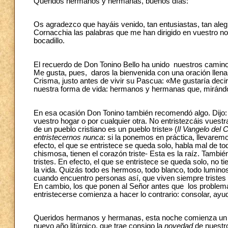
Queridos hermanos y hermanas, buenos días:
Os agradezco que hayáis venido, tan entusiastas, tan ale
Cornacchia las palabras que me han dirigido en vuestro n
bocadillo.
El recuerdo de Don Tonino Bello ha unido nuestros caminos:
Me gusta, pues, daros la bienvenida con una oración llena 
Crisma, justo antes de vivir su Pascua: «Me gustaría deci
nuestra forma de vida: hermanos y hermanas que, mirándose
En esa ocasión Don Tonino también recomendó algo. Dijo: 
vuestro hogar o por cualquier otra. No entristezcáis vuestr
de un pueblo cristiano es un pueblo triste» (
Il Vangelo del 
entristecernos nunca
: si la ponemos en práctica, llevarem
efecto, el que se entristece se queda solo, habla mal de tod
chismosa, tienen el corazón triste- Esta es la raíz. Tamb
tristes. En efecto, el que se entristece se queda solo, no
la vida. Quizás todo es hermoso, todo blanco, todo luminos
cuando encuentro personas así, que viven siempre tristes 
En cambio, los que ponen al Señor antes que los problemas
entristecerse comienza a hacer lo contrario: consolar, ayud
Queridos hermanos y hermanas, esta noche comienza un t
nuevo año litúrgico, que trae consigo la
novedad
de nuestro