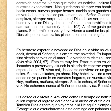
dentro de nosotros, vemos que todas las noticias, incluso l
nuestras expectativas. Nos quedamos siempre con hambre
hacia cosas nuevas porque hemos nacido para grandes co
es verdad: hemos nacido para estar con el Señor. Cuando 
desplaza, siempre sorprende: es el Dios de las sorpresas. Vi
buen revuelo de Dios y de sus profetas, como también lo fu
cambiar nuestros planes (ver ibíd., 102). A mí me gusta p
planes. Se durmió otra vez y le volvieron a cambiar los pl
Dios el que nos cambia los planes con nuestra alegría!
Es hermoso esperar la novedad de Dios en la vida: no vivi
decir, desear al Señor que siempre trae novedad. Es impo
sino siendo activos en el amor. "La verdadera tristeza, -r
della gioia
2004, 97). Esto es muy feo. Estar muerto en vid
llamados a preservar y difundir la alegría de esperar: es
esperados por Él. Vista así, la vida se convierte en un
solos. Somos visitados, ya ahora. Hoy habéis venido a ver
donde no yo puedo ir: en vuestros hogares, en vuestras vi
Hoy, mañana, mañana, siempre. Si tu lo echas, el Señor se 
vez. No echemos nunca al Señor de nuestra vida. Él está
Os deseo que viváis el Adviento como un tiempo de noticia
quien espera el regreso del Señor. Allá arriba en el cielo 
También Dios espera que vayamos allá.He aquí el tiempo 
Evangelio que escucharemos este domingo con palabras qu