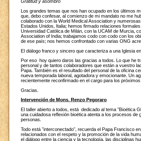
Gratitud y asombro
Los grandes temas que nos han ocupado en los últimos me
que, debo confesar, al comienzo de mi mandato no me hub
colaborado con la World Medical Association y numerosas a
Estados Unidos, Italia; hemos firmado relaciones formales
Universidad Católica de Milán, con la UCAM de Murcia, co
Association of India; trabajamos codo con codo con los ob
de ese país; nos hemos confrontado con varias ONG acre
El diálogo franco y sincero que caracteriza a una Iglesia e
Por eso hoy quiero daros las gracias a todos. Lo que he tr
personal y de tantos colaboradores que están a vuestro la
Papa. También es el resultado del personal de la oficina c
nueva temporada laboral, agotadora y emocionante. Un agr
recientemente reconfirmado en el cargo para los próximos
Gracias.
Intervención de Mons. Renzo Pegoraro
El taller abierto a todos, está dedicado al tema "Bioética Gl
una cuidadosa reflexión bioética atenta a los procesos de g
personas.
Todo está "interconectado", recuerda el Papa Francisco en
relacionados con el respeto y la promoción de la vida hum
el diálogo entre la ciencia y la tecnología, las disciplinas 