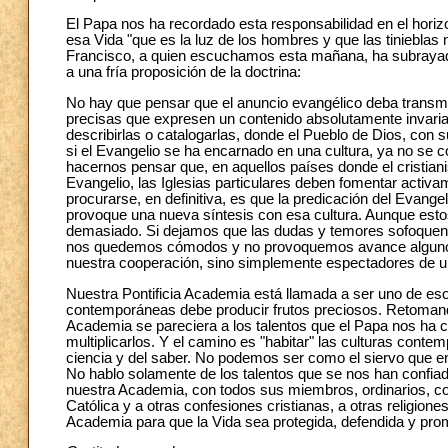
El Papa nos ha recordado esta responsabilidad en el horiz
esa Vida "que es la luz de los hombres y que las tinieblas 
Francisco, a quien escuchamos esta mañana, ha subrayado 
a una fría proposición de la doctrina:
No hay que pensar que el anuncio evangélico deba transmi
precisas que expresen un contenido absolutamente invaria
describirlas o catalogarlas, donde el Pueblo de Dios, con 
si el Evangelio se ha encarnado en una cultura, ya no se 
hacernos pensar que, en aquellos países donde el cristian
Evangelio, las Iglesias particulares deben fomentar activa
procurarse, en definitiva, es que la predicación del Evang
provoque una nueva síntesis con esa cultura. Aunque esto
demasiado. Si dejamos que las dudas y temores sofoquen t
nos quedemos cómodos y no provoquemos avance alguno y,
nuestra cooperación, sino simplemente espectadores de un
Nuestra Pontificia Academia está llamada a ser uno de esos
contemporáneas debe producir frutos preciosos. Retomando
Academia se pareciera a los talentos que el Papa nos ha
multiplicarlos. Y el camino es "habitar" las culturas cont
ciencia y del saber. No podemos ser como el siervo que enti
No hablo solamente de los talentos que se nos han confiad
nuestra Academia, con todos sus miembros, ordinarios, cor
Católica y a otras confesiones cristianas, a otras religio
Academia para que la Vida sea protegida, defendida y prom