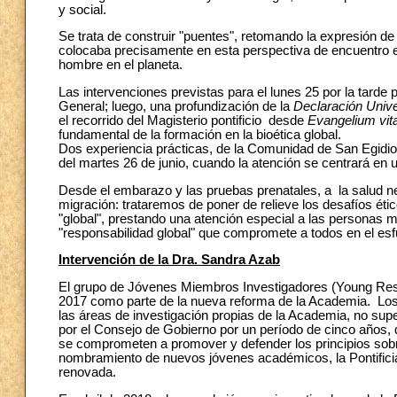
y social.
Se trata de construir "puentes", retomando la expresión de
colocaba precisamente en esta perspectiva de encuentro ent
hombre en el planeta.
Las intervenciones previstas para el lunes 25 por la tarde
General; luego, una profundización de la
Declaración Univ
el recorrido del Magisterio pontificio desde
Evangelium vit
fundamental de la formación en la bioética global.
Dos experiencia prácticas, de la Comunidad de San Egidio
del martes 26 de junio, cuando la atención se centrará en u
Desde el embarazo y las pruebas prenatales, a la salud n
migración: trataremos de poner de relieve los desafíos éticos
"global", prestando una atención especial a las personas m
"responsabilidad global" que compromete a todos en el es
Intervención de la Dra. Sandra Azab
El grupo de Jóvenes Miembros Investigadores (Young Re
2017 como parte de la nueva reforma de la Academia. L
las áreas de investigación propias de la Academia, no sup
por el Consejo de Gobierno por un período de cinco año
se comprometen a promover y defender los principios sobre
nombramiento de nuevos jóvenes académicos, la Pontificia
renovada.