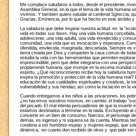
Me complace saludaros a todos, desde el presidente, mon
Asamblea General, en la que el tema de la vida humana se 
vivimos. Y también quiero saludar al cardenal Sgreccia, que
Gracias, Eminencia, por lo que ha hecho en este ámbito y 
La sabiduría que debe inspirar nuestra actitud en la "eco
vida en todas sus fases
. Hay una vida humana concebida, u
adolescente, una vida adulta, una vida envejecida y consum
comunidad, una vida que es invocación y esperanza. Como t
ofendida, envilecida, marginada, descartada. Siempre es 
tierra creada por Dios y comparten la casa común de todas 
estudia la vida con las herramientas que permiten explora
imprescindible, pero que debe integrarse con una perspect
propiamente humana, que irrumpe en la escena mundial con 
espíritu. ¿Qué reconocimiento recibe hoy
la sabiduría hum
inspira la promoción y protección de la vida humana real?
educación de sus cualidades espirituales y creativas, la in
vulnerabilidad y sus heridas; así como la iniciación en la vi
Cuando entregamos a los niños a las privaciones, los pobr
¿no hacemos nosotros mismos, en cambio, el trabajo "suci
del
pecado
. El mal intenta persuadirnos de que la muerte 
estamos destinados a terminar en la nada. Excluyendo al ot
convierte en un bien de consumo. Narciso, el personaje de 
demás, es ingenuo y ni siquiera se da cuenta. Mientras ta
condena a ser hombres-espejo y mujeres-espejo, que sólo
dinámica, en cuanto don recibido de otros y que pide ser 