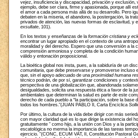
vejez, insuficiencia y discapacidad, privación y exclusión,
ejemplo, debe ser clara, firme y apasionada, porque allí es
el amor a cada persona más allá de su desarrollo. Pero ig
debaten en la miseria, el abandono, la postergación, la tr
privados de atención, las nuevas formas de esclavitud, y 
exsultate
, 101).
En los textos y enseñanzas de la
formación cristiana y ecl
encontrar un lugar apropiado en el contexto de una antropol
moralidad y del derecho. Espero que una conversión a la ce
comprensión armoniosa y completa de la condición humana, 
válido y entonación proposicional.
La bioética global nos insta, pues, a la sabiduría de un dis
comunitaria
, que debe preservarse y promoverse incluso
que, sin el apoyo adecuado de una
proximidad humana re
técnico podrán, de por sí, garantizar condiciones y contex
perspectiva de una globalización que, abandonada solamen
desigualdades, solicita una respuesta ética a favor de la ju
ambientales que determinan la salud es parte de este com
derecho de cada pueblo a “la participación, sobre la base d
todos los hombres."(JUAN PABLO II, Carta Encíclica
Solli
Por último, la cultura de la vida debe dirigir con más serie
con mayor claridad qué es lo que dirige la existencia del 
gratuitamente " como hijo, a la unión con Dios y a la partic
escatológica no merma la importancia de las tareas temp
ejercicio. "(CONC, ECUM VAT, II, Constitución Pastoral 