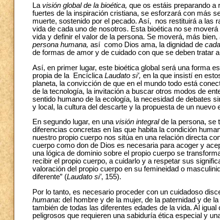
La
visión global de la bioética,
que os estáis preparando a r
fuertes de la inspiración cristiana, se esforzará con más se
muerte, sostenido por el pecado. Así, nos restituirá a las 
vida de cada uno de nosotros. Esta bioética no se moverá p
vida y definir el valor de la persona. Se moverá, más bien, 
persona humana,
así
como Dios ama, la dignidad de
cad
de formas de amor y de cuidado con que se deben tratar a s
Así, en primer lugar, este bioética global será una forma es
propia de la Encíclica
Laudato si’,
en la que insistí en esto
planeta, la convicción de que en el mundo todo está conect
de la tecnología, la invitación a buscar otros modos de ente
sentido humano de la ecología, la necesidad de debates sin
y local, la cultura del descarte y la propuesta de un nuevo es
En segundo lugar, en una
visión integral
de la persona, se t
diferencias concretas en las que habita la condición huma
nuestro propio cuerpo nos sitúa en una relación directa co
cuerpo como don de Dios es necesaria para acoger y acep
una lógica de dominio sobre el propio cuerpo se transforma
recibir el propio cuerpo, a cuidarlo y a respetar sus sign
valoración del propio cuerpo en su femineidad o masculini
diferente” (
Laudato si’
, 155).
Por lo tanto, es necesario proceder con un cuidadoso dis
humana
: del hombre y de la mujer, de la paternidad y de la 
también de todas las diferentes edades de la vida. Al igual
peligrosos que requieren una sabiduría ética especial y un