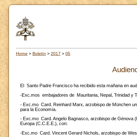
Home
>
Boletín
>
2017
>
05
Audienc
El Santo Padre Francisco ha recibido esta mañana en aud
-Exc.mos embajadores de Mauritania, Nepal, Trinidad y T
- Exc.mo Card. Reinhard Marx, arzobispo de München und
para la Economía.
- Exc.mo Card. Angelo Bagnasco, arzobispo de Génova (It
Europa (C.C.E.E.), con:
-Exc.mo Card. Vincent Gerard Nichols, arzobispo de West