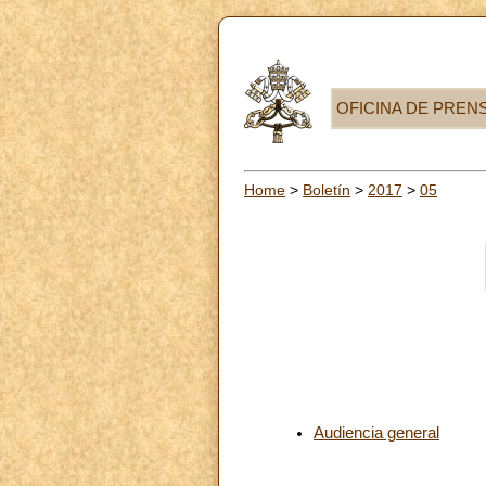
OFICINA DE PREN
Home
>
Boletín
>
2017
>
05
Audiencia general