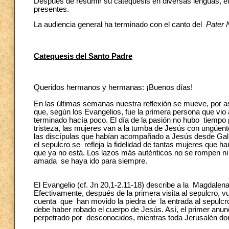
Después de resumir su catequesis en diversas lenguas, el 
presentes.
La audiencia general ha terminado con el canto del
Pater 
Catequesis del Santo Padre
Queridos hermanos y hermanas: ¡Buenos días!
En las últimas semanas nuestra reflexión se mueve, por as
que, según los Evangelios, fue la primera persona que vi
terminado hacía poco. El día de la pasión no hubo tiempo 
tristeza, las mujeres van a la tumba de Jesús con ungüent
las discípulas que habían acompañado a Jesús desde Galile
el sepulcro se refleja la fidelidad de tantas mujeres que 
que ya no está. Los lazos más auténticos no se rompen n
amada se haya ido para siempre.
El Evangelio (cf. Jn 20,1-2.11-18) describe a la Magdalen
Efectivamente, después de la primera visita al sepulcro, 
cuenta que han movido la piedra de la entrada al sepulcro
debe haber robado el cuerpo de Jesús. Así, el primer anunc
perpetrado por desconocidos, mientras toda Jerusalén do