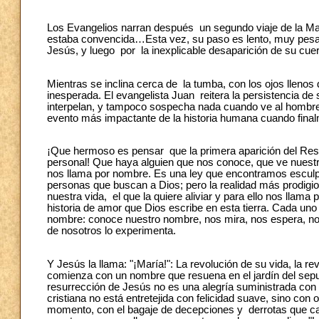
Los Evangelios narran después un segundo viaje de la Mag
estaba convencida…Esta vez, su paso es lento, muy pesado.
Jesús, y luego por la inexplicable desaparición de su cue
Mientras se inclina cerca de la tumba, con los ojos llen
inesperada. El evangelista Juan reitera la persistencia de
interpelan, y tampoco sospecha nada cuando ve al hombre a
evento más impactante de la historia humana cuando finalm
¡Que hermoso es pensar que la primera aparición del Re
personal! Que haya alguien que nos conoce, que ve nuest
nos llama por nombre. Es una ley que encontramos escul
personas que buscan a Dios; pero la realidad más prodigi
nuestra vida, el que la quiere aliviar y para ello nos lla
historia de amor que Dios escribe en esta tierra. Cada un
nombre: conoce nuestro nombre, nos mira, nos espera, no
de nosotros lo experimenta.
Y Jesús la llama: "¡María!": La revolución de su vida, la r
comienza con un nombre que resuena en el jardín del sepul
resurrección de Jesús no es una alegría suministrada con c
cristiana no está entretejida con felicidad suave, sino con
momento, con el bagaje de decepciones y derrotas que ca