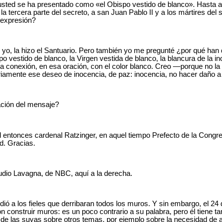
usted se ha presentado como «el Obispo vestido de blanco». Hasta a
la tercera parte del secreto, a san Juan Pablo II y a los mártires del 
a expresión?
ce yo, la hizo el Santuario. Pero también yo me pregunté ¿por qué ha
po vestido de blanco, la Virgen vestida de blanco, la blancura de la i
conexión, en esa oración, con el color blanco. Creo ―porque no la
riamente ese deseo de inocencia, de paz: inocencia, no hacer daño 
tación del mensaje?
l entonces cardenal Ratzinger, en aquel tiempo Prefecto de la Congre
ad. Gracias.
udio Lavagna, de NBC, aquí a la derecha.
dió a los fieles que derribaran todos los muros. Y sin embargo, el 24
 construir muros: es un poco contrario a su palabra, pero él tiene
 de las suyas sobre otros temas, por ejemplo sobre la necesidad de a