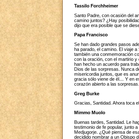
Tassilo Forchheimer
Santo Padre, con ocasión del ani
camino juntos? ¿Hay posibilida
dijo que era posible que se die
Papa Francisco
Se han dado grandes pasos adel
ha parado, el camino. El viaje a
también una conmemoración con S
con la oración, con el martirio y
han hecho un acuerdo para trab
Dios de las sorpresas. Nunca de
misericordia juntos, que es anun
gracia sólo viene de él… Y en e
corazón abierto a las sorpresa
Greg Burke
Gracias, Santidad. Ahora toca 
Mimmo Muolo
Buenas tardes, Santidad. Le hag
testimonio de fe popular, junto
Medjugorje. ¿Qué piensa de esas
decidido nombrar a un Obispo de