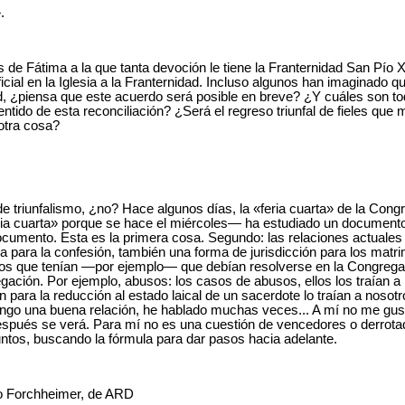
.
de Fátima a la que tanta devoción le tiene la Franternidad San Pío
icial en la Iglesia a la Franternidad. Incluso algunos han imaginado q
d, ¿piensa que este acuerdo será posible en breve? ¿Y cuáles son to
ntido de esta reconciliación? ¿Será el regreso triunfal de fieles que m
otra cosa?
e triunfalismo, ¿no? Hace algunos días, la «feria cuarta» de la Cong
eria cuarta» porque se hace el miércoles― ha estudiado un document
documento. Esta es la primera cosa. Segundo: las relaciones actuales 
cia para la confesión, también una forma de jurisdicción para los mat
sos que tenían ―por ejemplo― que debían resolverse en la Congregaci
gación. Por ejemplo, abusos: los casos de abusos, ellos los traían a 
én para la reducción al estado laical de un sacerdote lo traían a nos
engo una buena relación, he hablado muchas veces... A mí no me gust
espués se verá. Para mí no es una cuestión de vencedores o derrota
tos, buscando la fórmula para dar pasos hacia adelante.
lo Forchheimer, de ARD