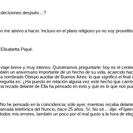
s decisiones después…?
o me atrevo a hacer. Incluso en el plano religioso yo no soy proseliti
Elisabetta Piqué.
 viaje breve y muy intenso. Quisiéramos preguntarle: hoy es el cente
mbién un aniversario importante de un hecho de su vida, acaecido ha
ía nombrado Obispo auxiliar de Buenos Aires: lo que significó el final
regunta es: ¿Ha puesto en relación alguna vez este hecho que cambi
ha rezado delante de Ella ha pensado en esto y qué es lo que nos pu
 No he pensado en la coincidencia; sólo ayer, mientras rezaba delant
lamada telefónica del Nuncio, hace 25 años. Sí. No sé… dije: «Fíjate»
todos mis errores, también un poco por el mal gusto a la hora de eleg