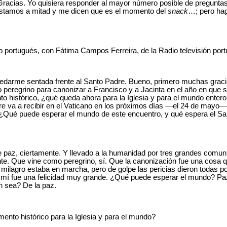
Gracias. Yo quisiera responder al mayor número posible de pregunta
estamos a mitad y me dicen que es el momento del
snack
…; pero ha
portugués, con Fátima Campos Ferreira, de la Radio televisión por
darme sentada frente al Santo Padre. Bueno, primero muchas gracia
peregrino para canonizar a Francisco y a Jacinta en el año en que 
o histórico, ¿qué queda ahora para la Iglesia y para el mundo enter
e va a recibir en el Vaticano en los próximos días ―el 24 de mayo―
Qué puede esperar el mundo de este encuentro, y qué espera el Sa
 paz, ciertamente. Y llevado a la humanidad por tres grandes comu
nte. Que vine como peregrino, sí. Que la canonización fue una cosa qu
 milagro estaba en marcha, pero de golpe las pericias dieron todas p
a mí fue una felicidad muy grande. ¿Qué puede esperar el mundo? Pa
n sea? De la paz.
nto histórico para la Iglesia y para el mundo?