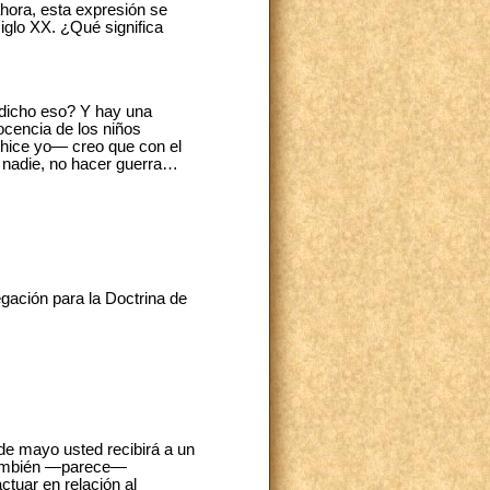
hora, esta expresión se
siglo XX. ¿Qué significa
n dicho eso? Y hay una
nocencia de los niños
 hice yo― creo que con el
a nadie, no hacer guerra…
gación para la Doctrina de
 de mayo usted recibirá a un
 también ―parece―
ctuar en relación al