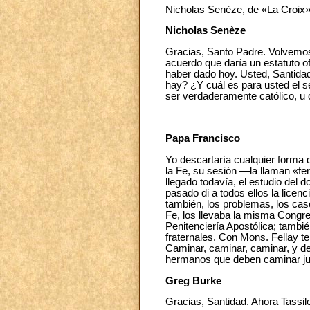
Nicholas Senèze, de «La Croix»
Nicholas Senèze
Gracias, Santo Padre. Volvemos 
acuerdo que daría un estatuto of
haber dado hoy. Usted, Santida
hay? ¿Y cuál es para usted el se
ser verdaderamente católico, u 
Papa Francisco
Yo descartaría cualquier forma d
la Fe, su sesión ―la llaman «f
llegado todavía, el estudio del 
pasado di a todos ellos la licen
también, los problemas, los ca
Fe, los llevaba la misma Congre
Penitenciería Apostólica; tambi
fraternales. Con Mons. Fellay t
Caminar, caminar, caminar, y d
hermanos que deben caminar jun
Greg Burke
Gracias, Santidad. Ahora Tassi