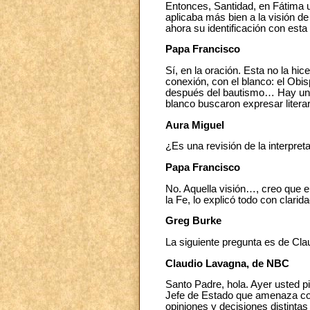
Entonces, Santidad, en Fátima 
aplicaba más bien a la visión de 
ahora su identificación con est
Papa Francisco
Sí, en la oración. Esta no la hi
conexión, con el blanco: el Obis
después del bautismo… Hay una 
blanco buscaron expresar litera
Aura Miguel
¿Es una revisión de la interpre
Papa Francisco
No. Aquella visión…, creo que e
la Fe, lo explicó todo con clarid
Greg Burke
La siguiente pregunta es de Cla
Claudio Lavagna, de NBC
Santo Padre, hola. Ayer usted pi
Jefe de Estado que amenaza con
opiniones y decisiones distintas