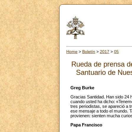
Home
>
Boletín
>
2017
>
05
Rueda de prensa del
Santuario de Nue
Greg Burke
Gracias Santidad. Han sido 24 
cuando usted ha dicho: «Tenemo
tres periodistas, se apareció a 
ese mensaje a todo el mundo. Ta
provienen: sienten mucha curios
Papa Francisco