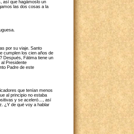
s, así que hagámoslo un
gamos las dos cosas a la
tuguesa.
s por su viaje. Santo
se cumplen los cien años de
o? Después, Fátima tiene un
 al Presidente
nto Padre de este
nicadores que tenían menos
e al principio no estaba
ositivas y se aceleró…, así
z. ¿Y de qué voy a hablar