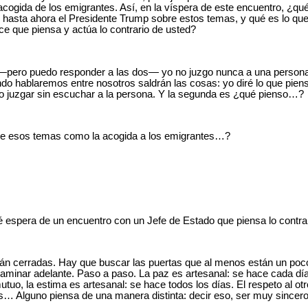
 acogida de los emigrantes. Así, en la víspera de este encuentro, ¿qu
o hasta ahora el Presidente Trump sobre estos temas, y qué es lo qu
e que piensa y actúa lo contrario de usted?
―pero puedo responder a las dos― yo no juzgo nunca a una persona
o hablaremos entre nosotros saldrán las cosas: yo diré lo que pienso,
o juzgar sin escuchar a la persona. Y la segunda es ¿qué pienso…?
e esos temas como la acogida a los emigrantes…?
espera de un encuentro con un Jefe de Estado que piensa lo contra
n cerradas. Hay que buscar las puertas que al menos están un poco 
aminar adelante. Paso a paso. La paz es artesanal: se hace cada día
tuo, la estima es artesanal: se hace todos los días. El respeto al otr
s… Alguno piensa de una manera distinta: decir eso, ser muy sincero