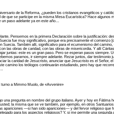
versario de la Reforma, ¿pueden los cristianos evangélicos y católico
d de que se participe en la misma Mesa Eucarística? Hace algunos 
se un paso adelante ya en este año…
ante. Pensemos en la primera Declaración sobre la justificación: d
 Suecia fue muy significativo, porque era precisamente el comienzo [d
uecia. También allí, significativo para el ecumenismo del camino, e
 con las obras de caridad, con las obras de misericordia. Y allí Cáritas
ajar juntas: este es un gran paso. Pero se esperan pasos siempre. U
bemos pararnos, ir siempre adelante. Rezar juntos, dar testimonio j
ciar la caridad de Jesucristo, anunciar que Jesucristo es el Señor, el
ste camino los teólogos continuarán estudiando, pero hay que recorre
s…
el turno a Mimmo Muolo, de «Avvenire»
o una pregunta en nombre del grupo italiano. Ayer y hoy en Fátima 
 a usted; la misma que se ve también, por ejemplo, en otros Santuari
 apariciones ―si han sido apariciones― y del fervor religioso que h
legado para los aspectos religiosos? Y, si me permite una segunda 