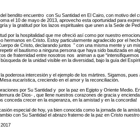
 del bendito encuentro con Su Santidad en El Cairo, con motivo del c
 Roma el 10 de mayo de 2013, aprovecho esta oportunidad para expr
egría y la gratitud por los lazos espirituales que unen a la Sede de P
tud por la hospitalidad que me ofreció así como por nuestro emocion
 hermanos en Cristo. Estoy particularmente agradecido por el hec
 Cuerpo de Cristo, declarando juntos " con una misma mente y un m
epetir el bautismo a ninguna persona que haya sido bautizada en alg
 lazos de fraternidad entre nosotros nos animan a que “intensifiquemo
queda de la unidad visible en la diversidad, bajo la guía del Espíri
 la poderosa intercesión y el ejemplo de los mártires. Sigamos, pue
esa eucarística, creciendo en el amor y la reconciliación.
raciones por Su Santidad y por la paz en Egipto y Oriente Medio. E
​​ ternura de Dios- , que llene nuestros corazones de gracia y encienda
os conceda crecer en la esperanza, en la amistad y en la concordia!
asión especial de hoy, ya bien conocida como la jornada de la amista
ercambio con Su Santidad el abrazo fraterno de la paz en Cristo nuestro
 2017