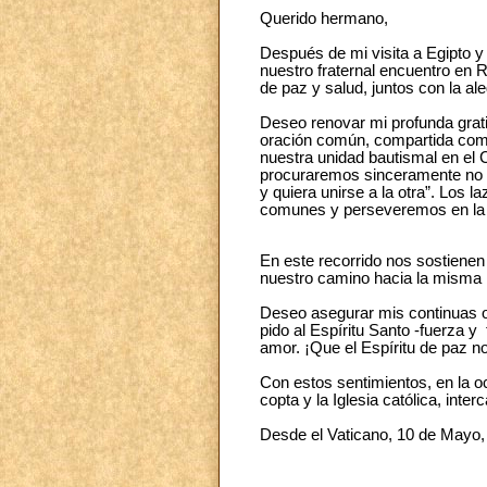
Querido hermano,
Después de mi visita a Egipto y
nuestro fraternal encuentro en
de paz y salud, juntos con la al
Deseo renovar mi profunda grati
oración común, compartida como
nuestra unidad bautismal en el
procuraremos sinceramente no r
y quiera unirse a la otra”. Los
comunes y perseveremos en la bús
En este recorrido nos sostienen
nuestro camino hacia la misma M
Deseo asegurar mis continuas o
pido al Espíritu Santo -fuerza y 
amor. ¡Que el Espíritu de paz n
Con estos sentimientos, en la oc
copta y la Iglesia católica, int
Desde el Vaticano, 10 de Mayo,