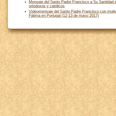
Mensaje del Santo Padre Francisco a Su Santidad e
ortodoxos y católicos
Vídeomensaje del Santo Padre Francisco con motivo
Fátima en Portugal (12-13 de mayo 2017)