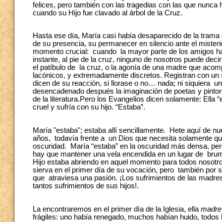
felices, pero también con las tragedias con las que nunc
cuando su Hijo fue clavado al árbol de la Cruz.
Hasta ese día, María casi había desaparecido de la trama d
de su presencia, su permanecer en silencio ante el misteri
momento crucial: cuando la mayor parte de los amigos han
instante, al pie de la cruz, ninguno de nosotros puede de
el patíbulo de la cruz, o la agonía de una madre que aco
lacónicos, y extremadamente discretos. Registran con un 
dicen de su reacción, si llorase o no… nada; ni siquiera un
desencadenado después la imaginación de poetas y pintore
de la literatura.Pero los Evangelios dicen solamente: Ella
cruel y sufría con su hijo. “Estaba”.
María "estaba"; estaba allí sencillamente. Hete aquí de nu
años, todavía frente a un Dios que necesita solamente qu
oscuridad. María “estaba” en la oscuridad más densa, pero
hay que mantener una vela encendida en un lugar de bruma
Hijo estaba abriendo en aquel momento para todos nosotros:
sierva en el primer día de su vocación, pero también por 
que atraviesa una pasión. ¡Los sufrimientos de las madre
tantos sufrimientos de sus hijos!.
La encontraremos en el primer día de la Iglesia, ella
madre
frágiles: uno había renegado, muchos habían huido, todos 