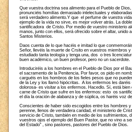
Que vuestra doctrina sea alimento para el Pueblo de Dios,
pronunciéis homilías demasiado intelectuales y elaboradas
será verdadero alimento.Y que el perfume de vuestra vida s
ejemplo de la vida no sirve, es mejor volver atrás. La dobl
santificadora de Cristo. Por medio de vuestro ministerio alca
manos, junto con ellos, será ofrecido sobre el altar, unido a
Santos Misterios.
Daos cuenta de lo que hacéis e imitad lo que conmemoráis 
Señor, llevéis la muerte de Crsito en vuestros miembros y
estudiado tanta teología y tenga una, dos o tres licenciatu
buen académico, un buen profesor, pero no un sacerdote.
Introduciréis a los hombres en el Pueblo de Dios por el Ba
el sacramento de la Penitencia. Por favor, os pido en nomb
carguéis en los hombros de los fieles pesos que no pueden
de la Ley y los llamó hipócritas. A los enfermos les daréis 
dolorosa- es visitar a los enfermos. Hacedlo. Sí, está bien 
carne de Cristo que sufre en los enfermos: esto os santific
el día la oración de alabanza y de súplica, os haréis voz 
Conscientes de haber sido escogidos entre los hombres y p
perenne, llenos de verdadera caridad, el ministerio de Cris
servicio de Cristo, también en medio de los sufrimientos,
vuestros ojos el ejemplo del Buen Pastor, que no vino a ser 
del Estado” , sino pastores, pastores del Pueblo de Dios.