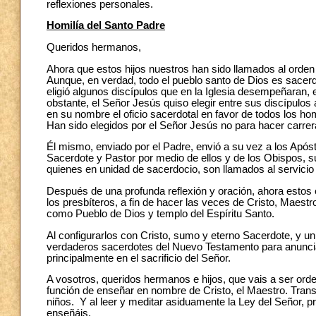
reflexiones personales.
Homilía del Santo Padre
Queridos hermanos,
Ahora que estos hijos nuestros han sido llamados al orden 
Aunque, en verdad, todo el pueblo santo de Dios es sacerd
eligió algunos discípulos que en la Iglesia desempeñaran, 
obstante, el Señor Jesús quiso elegir entre sus discípulos 
en su nombre el oficio sacerdotal en favor de todos los h
Han sido elegidos por el Señor Jesús no para hacer carrer
Él mismo, enviado por el Padre, envió a su vez a los Apóst
Sacerdote y Pastor por medio de ellos y de los Obispos, 
quienes en unidad de sacerdocio, son llamados al servicio
Después de una profunda reflexión y oración, ahora estos
los presbíteros, a fin de hacer las veces de Cristo, Maestro
como Pueblo de Dios y templo del Espíritu Santo.
Al configurarlos con Cristo, sumo y eterno Sacerdote, y un
verdaderos sacerdotes del Nuevo Testamento para anunciar 
principalmente en el sacrificio del Señor.
A vosotros, queridos hermanos e hijos, que vais a ser ord
función de enseñar en nombre de Cristo, el Maestro. Trans
niños. Y al leer y meditar asiduamente la Ley del Señor, pr
enseñáis.