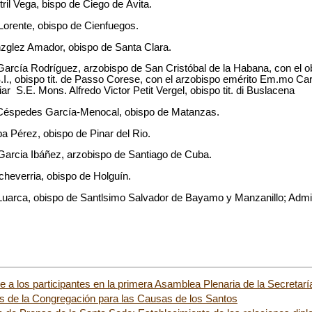
il Vega, bispo de Ciego de Ávita.
rente, obispo de Cienfuegos.
zglez Amador, obispo de Santa Clara.
arcía Rodríguez, arzobispo de San Cristóbal de la Habana, con el ob
I., obispo tit. de Passo Corese, con el arzobispo emérito Em.mo Ca
ar S.E. Mons. Alfredo Victor Petit Vergel, obispo tit. di Buslacena
 Céspedes García-Menocal, obispo de Matanzas.
a Pérez, obispo de Pinar del Rio.
 Garcia Ibáñez, arzobispo de Santiago de Cuba.
heverria, obispo de Holguín.
 Luarca, obispo de Santlsimo Salvador de Bayamo y Manzanillo; Admi
e a los participantes en la primera Asamblea Plenaria de la Secretar
s de la Congregación para las Causas de los Santos