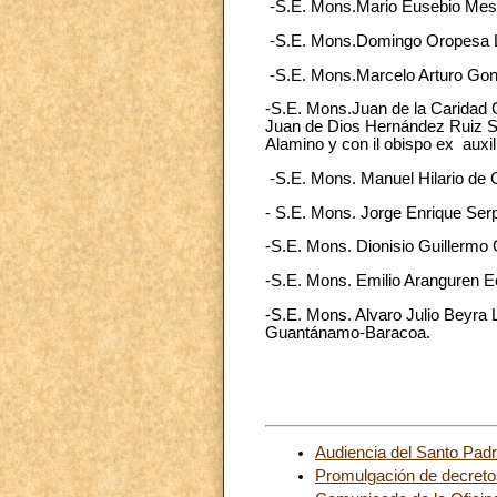
-S.E. Mons.Mario Eusebio Mestr
-S.E. Mons.Domingo Oropesa Lo
-S.E. Mons.Marcelo Arturo Gon
-S.E. Mons.Juan de la Caridad G
Juan de Dios Hernández Ruiz S.
Alamino y con il obispo ex auxili
-S.E. Mons. Manuel Hilario de
- S.E. Mons. Jorge Enrique Serp
-S.E. Mons. Dionisio Guillermo
-S.E. Mons. Emilio Aranguren Ec
-S.E. Mons. Alvaro Julio Beyra
Guantánamo-Baracoa.
Audiencia del Santo Padr
Promulgación de decreto