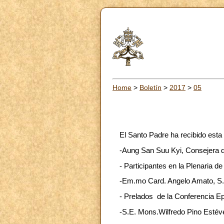
Home
>
Boletín
>
2017
>
05
El Santo Padre ha recibido est
-Aung San Suu Kyi, Consejera de
- Participantes en la Plenaria d
-Em.mo Card. Angelo Amato, S.D
- Prelados de la Conferencia Ep
-S.E. Mons.Wilfredo Pino Esté