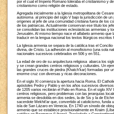
por el cual el Imperio Romano toleraba el cristianismo y de
cristianismo como religión de estado.
Agregada inicialmente a la Iglesia metropolitana de Cesare
autónoma al principio del siglo V bajo la jurisdicción de un
orígenes al jefe de una comunidad cristiana fuera de los con
de los patriarcas. Actualmente conservan ese título los jefe
se consolidan las instituciones eclesiásticas armenias y tom
Jerusalén. Al mismo tiempo nace el alfabeto armenio que la
traducir en la lengua nacional los textos litúrgicos escritos
La Iglesia armenia se separa de la católica tras el Concil
divina, de Cristo. La adhesión al monofisismo (una sola nat
nacionales sucesivos celebrados en 506 y en 551.
La edad de oro de su arquitectura religiosa abarca los si
y se crean grandes centros religiosos y culturales. Un eje
las grandes cruces de piedra (Khatch’kar) formadas por una
enorme cruz con diversas y ricas decoraciones.
En el siglo XI comienza la apertura hacia Roma. El Catholi
apóstoles Pedro y Pablo y en los años sucesivos diversos 
de 1205 varios recibirán el Palio en Roma. En el siglo XI
centros religiosos, pero problemas con las jerarquías local
armenia se desdobla en dos sedes, la de Sis y la de Etchmia
sacerdote Mekhit’ar que, convertido al catolicismo, funda 
isla de San Lázaro en Venecia. En 1740 un sínodo de obisp
armenio que se establece provisionalmente en Kraim (Líba