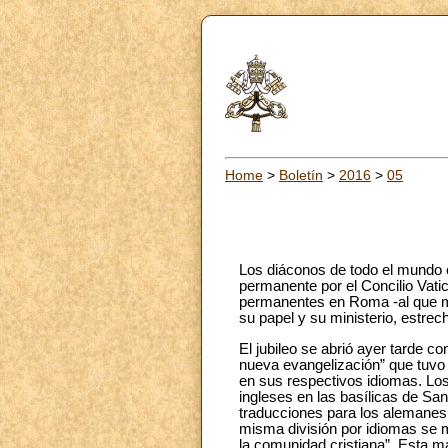
Home
>
Boletín
>
2016
>
05
Los diáconos de todo el mundo c
permanente por el Concilio Vati
permanentes en Roma -al que muc
su papel y su ministerio, estrec
El jubileo se abrió ayer tarde c
nueva evangelización” que tuvo l
en sus respectivos idiomas. Los 
ingleses en las basílicas de Sa
traducciones para los alemanes 
misma división por idiomas se m
la comunidad cristiana”. Esta m