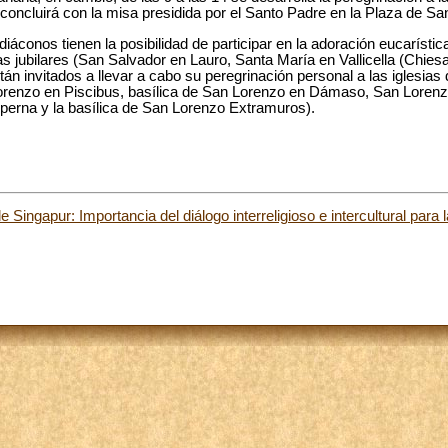
 concluirá con la misa presidida por el Santo Padre en la Plaza de Sa
 diáconos tienen la posibilidad de participar en la adoración eucarísti
ias jubilares (San Salvador en Lauro, Santa María en Vallicella (Chi
stán invitados a llevar a cabo su peregrinación personal a las iglesia
 Lorenzo en Piscibus, basílica de San Lorenzo en Dámaso, San Loren
perna y la basílica de San Lorenzo Extramuros).
 Singapur: Importancia del diálogo interreligioso e intercultural para 