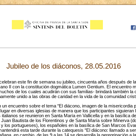
Jubileo de los diáconos, 28.05.2016
elebran este fin de semana su jubileo, cincuenta años después de la 
cano II con la constitución dogmática Lumen Gentium. El encuentro m
hos de los cuales acudirán con sus familias- brindará también la o
hamente unido a las obras de caridad en la vida de la comunidad crist
on un encuentro sobre el tema “El diácono, imagen de la misericordia 
ugar en diversas iglesias de manera que los participantes siguieran 
italianos se reunieron en Santa María en Vallicella y en la basílica de
n Juan Bautista de los Florentinos y de Santa María sobre Minerva (d
y los portugueses), los españoles en la basílica de San Marcos Evang
antendrá esta tarde durante la catequesis “El diácono: llamado a se
añana, en cambio, de las 9 a las 14 se desarrolla la peregrinación a 